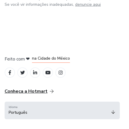
Se você vir informações inadequadas,
denuncie aqui
em Bogotá
em Amsterdam
em Madrid
na Cidade do México
Feito com
❤
em Belo Horizonte
Conheça a Hotmart
Idioma
Português