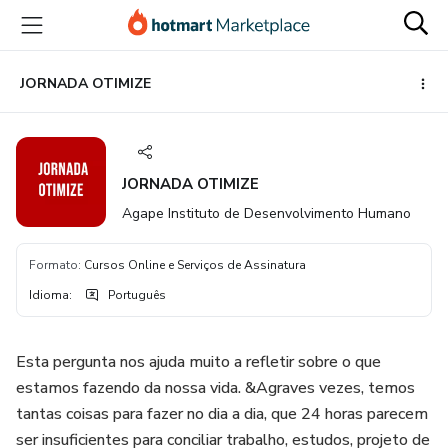
Ir
Ir
Ir
para
para
para
o
o
o
conteúdo
pagamento
rodapé
JORNADA OTIMIZE
principal
JORNADA OTIMIZE
Agape Instituto de Desenvolvimento Humano
Formato
:
Cursos Online e Serviços de Assinatura
Idioma
:
Português
Esta pergunta nos ajuda muito a refletir sobre o que
estamos fazendo da nossa vida. &Agraves vezes, temos
tantas coisas para fazer no dia a dia, que 24 horas parecem
ser insuficientes para conciliar trabalho, estudos, projeto de