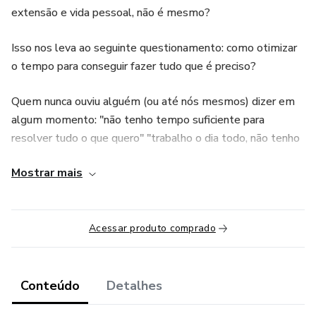
extensão e vida pessoal, não é mesmo?
Isso nos leva ao seguinte questionamento: como otimizar
o tempo para conseguir fazer tudo que é preciso?
Quem nunca ouviu alguém (ou até nós mesmos) dizer em
algum momento: "não tenho tempo suficiente para
resolver tudo o que quero" "trabalho o dia todo, não tenho
tempo para me dedicar aos estudos" ou "não tenho
Mostrar mais
disciplina para fazer isso sozinho"...
As justificativas são inúmeras, mas a verdade é que quem
realmente quer muito uma coisa consegue se organizar e
Acessar produto comprado
fazer com que o dia .
Conteúdo
Detalhes