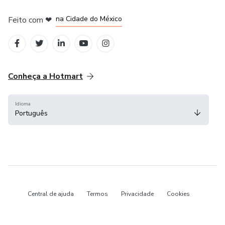
em Bogotá
em Amsterdam
em Madrid
na Cidade do México
Feito com
❤
em Belo Horizonte
Conheça a Hotmart
Idioma
Português
Central de ajuda
Termos
Privacidade
Cookies
Hotmart — 2011-2026 © Todos os direitos reservados.