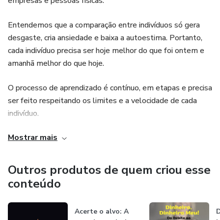
empresas e pessoas físicas.
Entendemos que a comparação entre indivíduos só gera
desgaste, cria ansiedade e baixa a autoestima. Portanto,
cada indivíduo precisa ser hoje melhor do que foi ontem e
amanhã melhor do que hoje.
O processo de aprendizado é contínuo, em etapas e precisa
ser feito respeitando os limites e a velocidade de cada
indivíduo.
Mostrar mais
A busca pelo autoconhecimento é fundamental e existem
duas condições obrigatórias para todo processo de
aprendizado: de um lado alguém que tenha conhecimento
Outros produtos de quem criou esse
e tenha o desejo em ensinar e tão importante quanto isso
conteúdo
é ter do outro lado alguém que deseja aprender.
Acerte o alvo: A
D
Um ótimo e abençoado a todos.