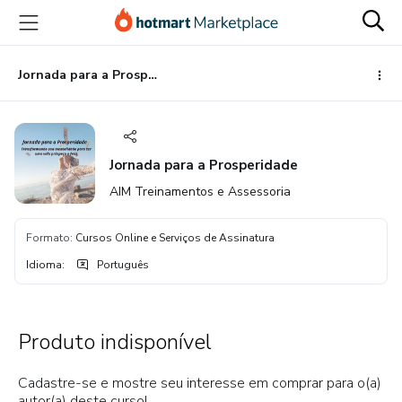
Ir
Ir
Ir
para
para
para
o
o
o
conteúdo
pagamento
rodapé
Jornada para a Prosperidade
principal
Jornada para a Prosperidade
AIM Treinamentos e Assessoria
Formato
:
Cursos Online e Serviços de Assinatura
Idioma
:
Português
Produto indisponível
Cadastre-se e mostre seu interesse em comprar para o(a)
autor(a) deste curso!