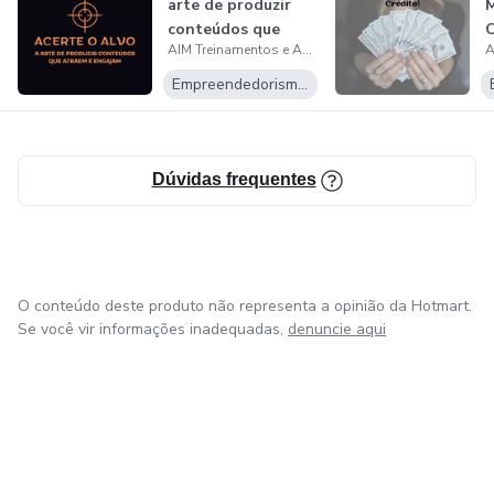
arte de produzir
M
conteúdos que
C
AIM Treinamentos e Assessoria
atraem e eng...
Empreendedorismo Digital
Dúvidas frequentes
O conteúdo deste produto não representa a opinião da Hotmart.
Se você vir informações inadequadas,
denuncie aqui