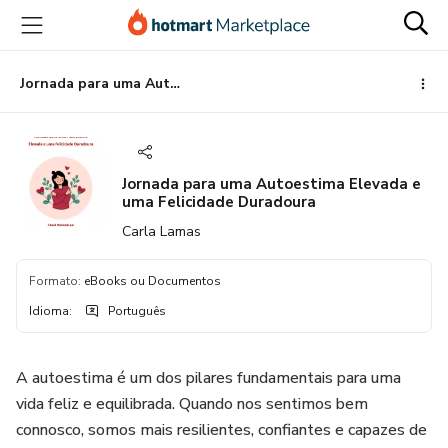
Ir
Ir
Ir
para
para
para
o
o
o
conteúdo
pagamento
rodapé
Jornada para uma Autoestima Elevada e uma Felicidade Duradoura
principal
Jornada para uma Autoestima Elevada e
uma Felicidade Duradoura
Carla Lamas
Formato
:
eBooks ou Documentos
Idioma
:
Português
A autoestima é um dos pilares fundamentais para uma
vida feliz e equilibrada. Quando nos sentimos bem
connosco, somos mais resilientes, confiantes e capazes de