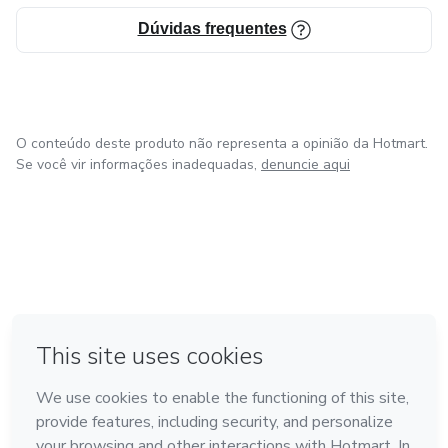
Dúvidas frequentes
O conteúdo deste produto não representa a opinião da Hotmart.
Se você vir informações inadequadas,
denuncie aqui
em Bogotá
em Amsterdam
em Madrid
na Cidade do México
Feito com
❤
em Belo Horizonte