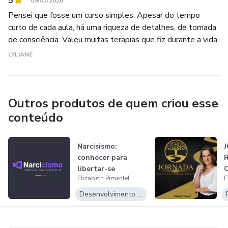
5
09/01/2026
Pensei que fosse um curso simples. Apesar do tempo
curto de cada aula, há uma riqueza de detalhes, de tomada
de consciência. Valeu muitas terapias que fiz durante a vida.
LYLIANE
Outros produtos de quem criou esse
conteúdo
Narcisismo:
conhecer para
libertar-se
Elizabeth Pimentel
E
Desenvolvimento Pessoal