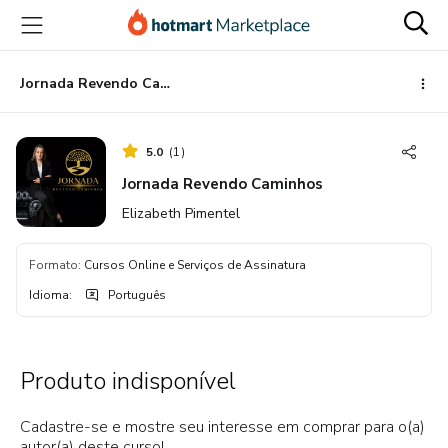
Ir
Ir
Ir
para
para
para
o
o
o
conteúdo
pagamento
rodapé
Jornada Revendo Caminhos
principal
5.0
(
1
)
Jornada Revendo Caminhos
Elizabeth Pimentel
Formato
:
Cursos Online e Serviços de Assinatura
Idioma
:
Português
Produto indisponível
Cadastre-se e mostre seu interesse em comprar para o(a)
autor(a) deste curso!