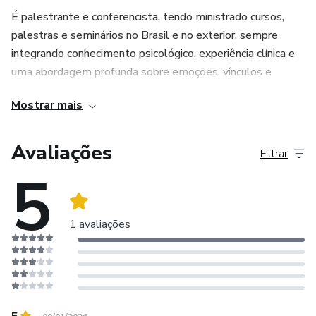
É palestrante e conferencista, tendo ministrado cursos,
palestras e seminários no Brasil e no exterior, sempre
integrando conhecimento psicológico, experiência clínica e
uma abordagem profunda sobre emoções, vínculos e
reconstrução da identidade.
Mostrar mais
É autora dos livros Revendo Caminhos, O Poder da Palavra
dos Pais e Contagem Regressiva.
Avaliações
Filtrar
5
Elizabeth Pimentel é também criadora da Jornada
Revendo Caminhos, um processo terapêutico estruturado
que já impactou e trouxe esperança, clareza e
1 avaliações
transformação para mais de 1.500 mulheres, auxiliando-as
na recuperação emocional, no fortalecimento da
autoestima e na construção de relações mais saudáveis.