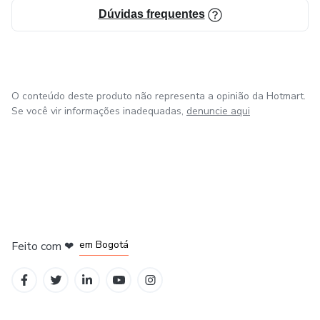
Dúvidas frequentes
O conteúdo deste produto não representa a opinião da Hotmart.
Se você vir informações inadequadas,
denuncie aqui
em Amsterdam
em Madrid
em Bogotá
Feito com
❤
em Belo Horizonte
na Cidade do México