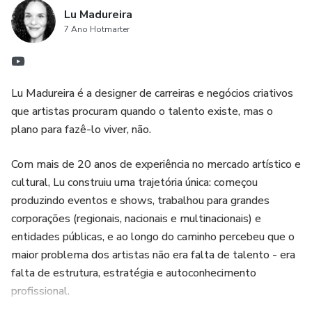
Lu Madureira
- Saberá minimizar os riscos;
7 Ano Hotmarter
- Entenderá como se posicionar profissionalmente no
mundo real e no digital;
Lu Madureira é a designer de carreiras e negócios criativos
que artistas procuram quando o talento existe, mas o
- Saberá como gerir o seu eu S/A;
plano para fazê-lo viver, não.
- Aprenderá como funciona o mercado da música;
Com mais de 20 anos de experiência no mercado artístico e
cultural, Lu construiu uma trajetória única: começou
- Você finalmente terá um de carreira para chamar de sua.
produzindo eventos e shows, trabalhou para grandes
corporações (regionais, nacionais e multinacionais) e
FAQ:
entidades públicas, e ao longo do caminho percebeu que o
maior problema dos artistas não era falta de talento - era
Quantas vezes posso assistir às aulas?
falta de estrutura, estratégia e autoconhecimento
profissional.
As visualizações são ilimitadas, mas monitoramos