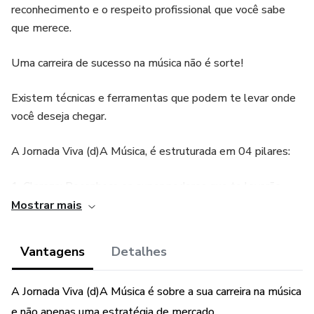
reconhecimento e o respeito profissional que você sabe
que merece.
Uma carreira de sucesso na música não é sorte!
Existem técnicas e ferramentas que podem te levar onde
você deseja chegar.
A Jornada Viva (d)A Música, é estruturada em 04 pilares:
1. Clareza: Reconheça os super poderes que te levarão
onde você deseja chegar profissionalmente;
Mostrar mais
2. Caminho: Escolha e reconheça o caminho que você vai
Vantagens
Detalhes
percorrer durante a sua jornada (isso é estratégico!);
A Jornada Viva (d)A Música é sobre a sua carreira na música
3. Plano: Desenhe o passo a passo para você chegar onde
deseja e minimize os impactos na jornada;
e não apenas uma estratégia de mercado.