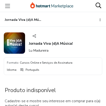
Ir
Ir
Ir
para
para
para
o
o
o
conteúdo
pagamento
rodapé
Jornada Viva (d)A Música!
principal
Jornada Viva (d)A Música!
Lu Madureira
Formato
:
Cursos Online e Serviços de Assinatura
Idioma
:
Português
Produto indisponível
Cadastre-se e mostre seu interesse em comprar para o(a)
autor(a) deste curso!