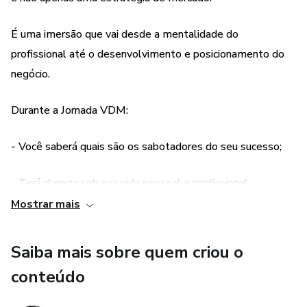
4. Ação: Mostre o seu talento para o mundo, mas percorra
É uma imersão que vai desde a mentalidade do
o mundo com as ferramentas certas.
profissional até o desenvolvimento e posicionamento do
negócio.
PS. O que determina o sucesso da sua Jornada, é o seu
compromisso com o futuro, o desejo e a disposição para
Durante a Jornada VDM:
conquistar o que você deseja. Porque "a única coisa no
caminho do seu sucesso, é você!" Então aprenda a se
- Você saberá quais são os sabotadores do seu sucesso;
preparar para ele.
- Terá clareza sob sua vida pessoal e profissional;
Mostrar mais
- Desenvolverá sua segurança profissional;
Saiba mais sobre quem criou o
- Melhora na sua organização e capacidade de foco;
conteúdo
- Você terá um direcionamento profissional;