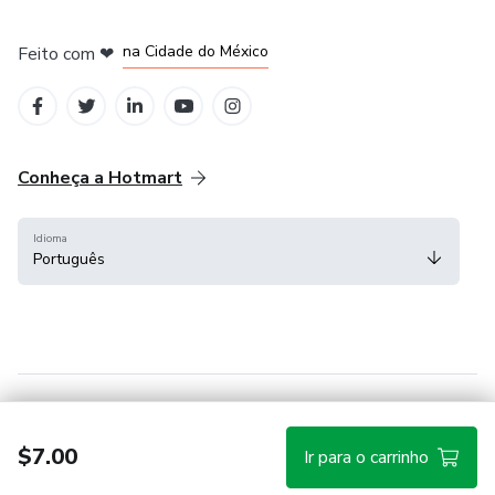
em Bogotá
em Amsterdam
em Madrid
na Cidade do México
Feito com
❤
em Belo Horizonte
Conheça a Hotmart
Idioma
Português
Central de ajuda
Termos
Privacidade
Cookies
$7.00
Ir para o carrinho
Hotmart — 2011-2026 © Todos os direitos reservados.