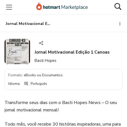
Ir
Ir
Ir
para
para
para
o
o
o
conteúdo
pagamento
rodapé
Jornal Motivacional Edição 1 Canoas
principal
Jornal Motivacional Edição 1 Canoas
Basti Hopes
Formato
:
eBooks ou Documentos
Idioma
:
Português
Transforme seus dias com o Basti Hopes News – O seu
jornal motivacional mensal!
Todo mês, você recebe 30 histórias inspiradoras, uma para