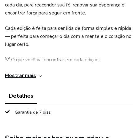
cada dia, para reacender sua fé, renovar sua esperança e
encontrar força para seguir em frente.
Cada edição é feita para ser lida de forma simples e rápida
— perfeita para começar o dia com a mente e o coração no
lugar certo.
💡 O que você vai encontrar em cada edição:
30 notícias motivacionais e emocionantes
Mostrar mais
Histórias de superação, fé e recomeço
Detalhes
Mensagens que ajudam você a manter o foco e a
Garantia de 7 dias
esperança
PDF prático para ler no celular, tablet ou imprimir