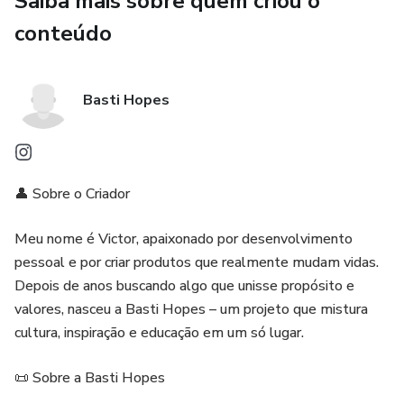
Saiba mais sobre quem criou o
Um convite para transformar sua rotina em um hábito de
conteúdo
crescimento
Tudo isso por apenas R$29,90 — menos de R$1 por dia!
Basti Hopes
E o melhor: você recebe uma nova edição todo mês, direto
no seu e-mail.
👤 Sobre o Criador
Comece agora a sua jornada de inspiração.
Meu nome é Victor, apaixonado por desenvolvimento
Clique no botão e garanta já a sua edição do Basti Hopes
pessoal e por criar produtos que realmente mudam vidas.
News!
Depois de anos buscando algo que unisse propósito e
valores, nasceu a Basti Hopes – um projeto que mistura
cultura, inspiração e educação em um só lugar.
📜 Sobre a Basti Hopes