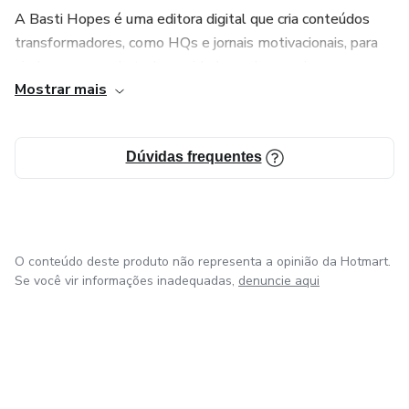
A Basti Hopes é uma editora digital que cria conteúdos
transformadores, como HQs e jornais motivacionais, para
ajudar pessoas de todas as idades a desenvolverem
Mostrar mais
caráter, força interior e esperança. Nosso lema é simples:
&gt; "Porque às vezes, tudo que você precisa é ler algo."
Dúvidas frequentes
O conteúdo deste produto não representa a opinião da Hotmart.
Se você vir informações inadequadas,
denuncie aqui