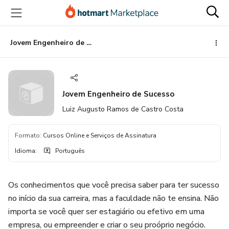
Ir
Ir
Ir
para
para
para
o
o
o
conteúdo
pagamento
rodapé
Jovem Engenheiro de Sucesso
principal
Jovem Engenheiro de Sucesso
Luiz Augusto Ramos de Castro Costa
Formato
:
Cursos Online e Serviços de Assinatura
Idioma
:
Português
Os conhecimentos que você precisa saber para ter sucesso
no início da sua carreira, mas a faculdade não te ensina. Não
importa se você quer ser estagiário ou efetivo em uma
empresa, ou empreender e criar o seu proóprio negócio.