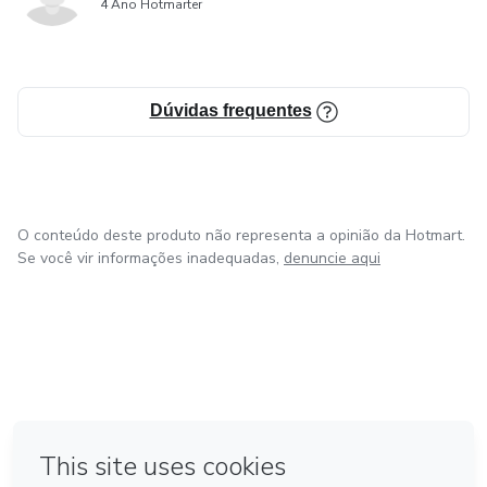
4 Ano Hotmarter
Dúvidas frequentes
O conteúdo deste produto não representa a opinião da Hotmart.
Se você vir informações inadequadas,
denuncie aqui
em Bogotá
em Amsterdam
em Madrid
na Cidade do México
Feito com
❤