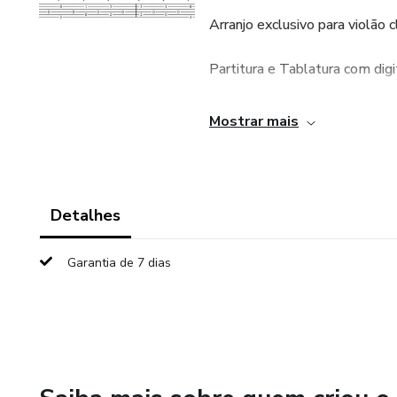
Arranjo exclusivo para violão c
Partitura e Tablatura com dig
4 páginas em PDF, prontas pa
Mostrar mais
Entrega automática pela Hot
🎵 Toque com fé, técnica e e
Detalhes
http://www.youtube.com/@vi
Garantia de 7 dias