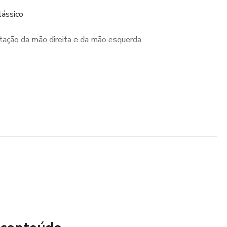
lássico
itação da mão direita e da mão esquerda
ra impressão
mart.
moção.
a7classico572