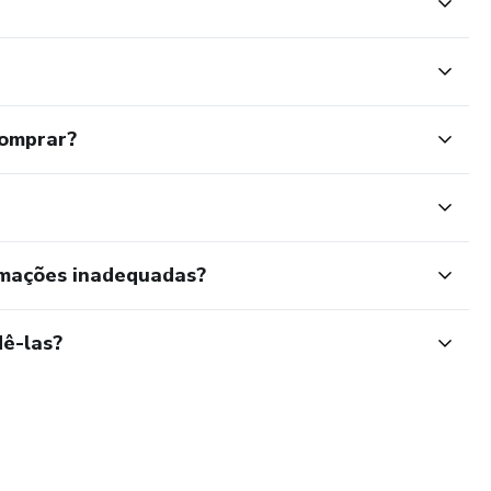
comprar?
rmações inadequadas?
ê-las?