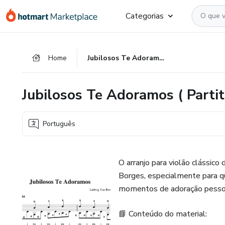
Ir
Ir
Ir
Categorias
para
para
para
o
o
o
conteúdo
pagamento
rodapé
Home
Jubilosos Te Adoramos ( Partitura e Tablatura)
principal
Jubilosos Te Adoramos ( Partit
Português
O arranjo para violão clássico
Borges, especialmente para qu
momentos de adoração pesso
📘 Conteúdo do material: