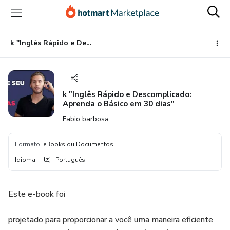
Ir
Ir
Ir
para
para
para
o
o
o
conteúdo
pagamento
rodapé
k "Inglês Rápido e Descomplicado: Aprenda o Básico em 30 dias"
principal
k "Inglês Rápido e Descomplicado:
Aprenda o Básico em 30 dias"
Fabio barbosa
Formato
:
eBooks ou Documentos
Idioma
:
Português
Este e-book foi
projetado para proporcionar a você uma maneira eficiente