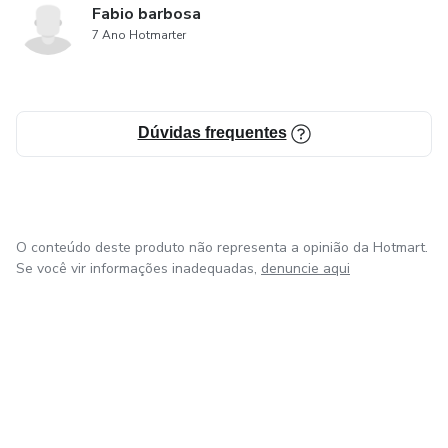
Fabio barbosa
7 Ano Hotmarter
Dúvidas frequentes
O conteúdo deste produto não representa a opinião da Hotmart.
Se você vir informações inadequadas,
denuncie aqui
em Bogotá
em Amsterdam
em Madrid