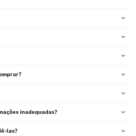
comprar?
rmações inadequadas?
ê-las?