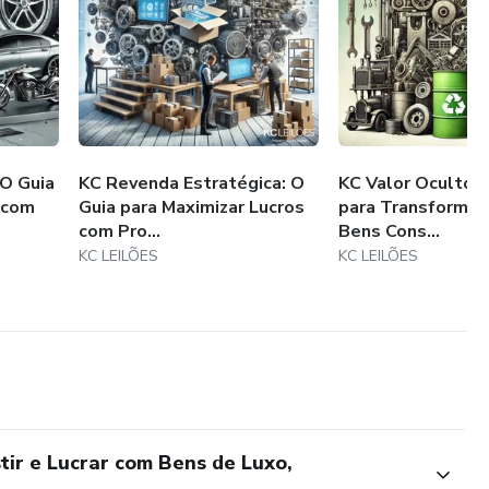
 O Guia
KC Revenda Estratégica: O
KC Valor Oculto: 
r com
Guia para Maximizar Lucros
para Transformar
com Pro...
Bens Cons...
KC LEILÕES
KC LEILÕES
tir e Lucrar com Bens de Luxo,