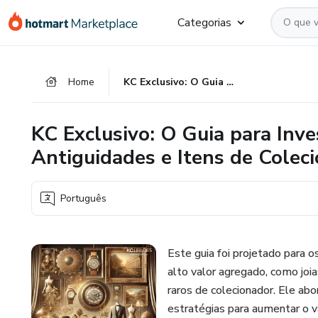
Ir
Ir
Ir
Categorias
para
para
para
o
o
o
conteúdo
pagamento
rodapé
Home
KC Exclusivo: O Guia para Investir e Lucrar com Bens de Luxo, Antiguidades e Itens de Colecionador
principal
KC Exclusivo: O Guia para Inve
Antiguidades e Itens de Colec
Português
Este guia foi projetado para
alto valor agregado, como joia
raros de colecionador. Ele ab
estratégias para aumentar o v