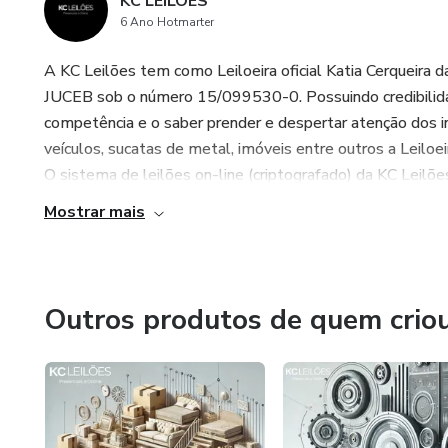
KC LEILÕES
6 Ano Hotmarter
A KC Leilões tem como Leiloeira oficial Katia Cerqueira 
JUCEB sob o número 15/099530-0. Possuindo credibilidad
competência e o saber prender e despertar atenção dos 
veículos, sucatas de metal, imóveis entre outros a Leiloei
O sistema de leilões on-line (criptografado) da KC Leilões, 
Mostrar mais
Outros produtos de quem crio