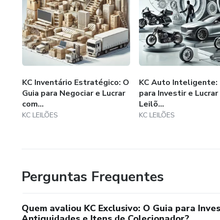
KC Inventário Estratégico: O
KC Auto Inteligente:
Guia para Negociar e Lucrar
para Investir e Lucra
com...
Leilõ...
KC LEILÕES
KC LEILÕES
Perguntas Frequentes
Quem avaliou KC Exclusivo: O Guia para Inves
Antiguidades e Itens de Colecionador?