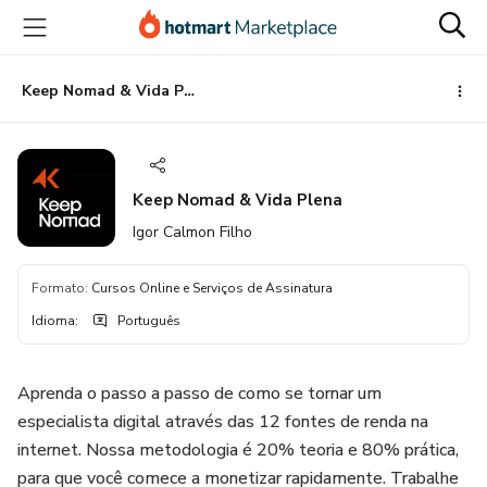
Ir
Ir
Ir
para
para
para
o
o
o
conteúdo
pagamento
rodapé
Keep Nomad & Vida Plena
principal
Keep Nomad & Vida Plena
Igor Calmon Filho
Formato
:
Cursos Online e Serviços de Assinatura
Idioma
:
Português
Aprenda o passo a passo de como se tornar um
especialista digital através das 12 fontes de renda na
internet. Nossa metodologia é 20% teoria e 80% prática,
para que você comece a monetizar rapidamente. Trabalhe