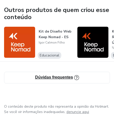
Outros produtos de quem criou esse
conteúdo
Kit de Diseño Web
Keep Nomad - ES
R
Ú
Igor Calmon Filho
I
Educacional
Dúvidas frequentes
O conteúdo deste produto não representa a opinião da Hotmart.
Se você vir informações inadequadas,
denuncie aqui