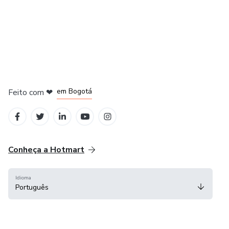
em Amsterdam
em Madrid
em Bogotá
Feito com
❤
em Belo Horizonte
na Cidade do México
Conheça a Hotmart
Idioma
Português