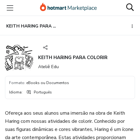
Ir
Ir
Ir
para
para
para
o
o
o
conteúdo
pagamento
rodapé
KEITH HARING PARA COLORIR
principal
KEITH HARING PARA COLORIR
Ateliê Edu
Formato
:
eBooks ou Documentos
Idioma
:
Português
Ofereça aos seus alunos uma imersão na obra de Keith
Haring com nossas atividades de colorir. Conhecido por
suas figuras dinâmicas e cores vibrantes, Haring é um ícone
da arte contemporânea. Estas atividades proporcionam