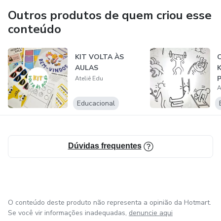
- Apostilas;
Outros produtos de quem criou esse
conteúdo
Todo material aposta em abordagens inovadoras,
proporcionando um ambiente significativo para estudantes
e professores.
KIT VOLTA ÀS
AULAS
Tudo que um professor precisa para otimizar trabalhos e
Ateliê Edu
A
auxiliar uma rotina que já é tão exaustiva.
Educacional
instagram: @atelieedu
Dúvidas frequentes
O conteúdo deste produto não representa a opinião da Hotmart.
Se você vir informações inadequadas,
denuncie aqui