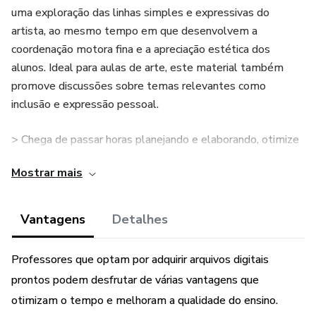
uma exploração das linhas simples e expressivas do
artista, ao mesmo tempo em que desenvolvem a
coordenação motora fina e a apreciação estética dos
alunos. Ideal para aulas de arte, este material também
promove discussões sobre temas relevantes como
inclusão e expressão pessoal.
> Chega de passar horas planejando e elaborando, otimize
seu tempo com arquivos de qualidade!
Mostrar mais
> ARQUIVO EM PDF (10 FOLHAS);
Vantagens
Detalhes
10 DESENHOS PARA COLORIR;
Professores que optam por adquirir arquivos digitais
> O material é ideal para professores que buscam otimizar
prontos podem desfrutar de várias vantagens que
seu tempo com a elaboração de atividades.
otimizam o tempo e melhoram a qualidade do ensino.