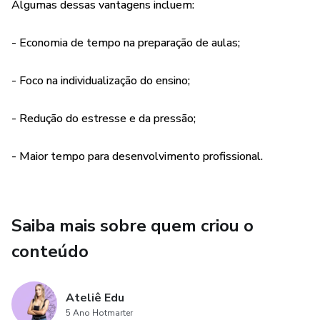
Atenção: esse material é 100% digital, sendo a impressão
Algumas dessas vantagens incluem:
por conta do comprador
- Economia de tempo na preparação de aulas;
- Foco na individualização do ensino;
- Redução do estresse e da pressão;
- Maior tempo para desenvolvimento profissional.
Saiba mais sobre quem criou o
conteúdo
Ateliê Edu
5 Ano Hotmarter