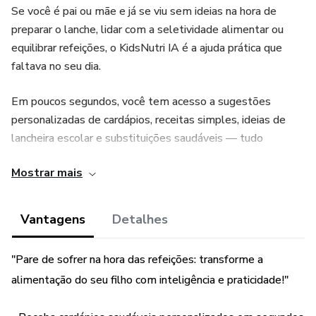
Se você é pai ou mãe e já se viu sem ideias na hora de
preparar o lanche, lidar com a seletividade alimentar ou
equilibrar refeições, o KidsNutri IA é a ajuda prática que
faltava no seu dia.
Em poucos segundos, você tem acesso a sugestões
personalizadas de cardápios, receitas simples, ideias de
lancheira escolar e substituições saudáveis — tudo
pensado para crianças de 2 a 12 anos.
Mostrar mais
Com uma linguagem leve e orientações fáceis de aplicar, o
KidsNutri IA te acompanha como um verdadeiro parceiro na
Vantagens
Detalhes
alimentação do seu filho.
"Pare de sofrer na hora das refeições: transforme a
Não é mais sobre “seguir dietas impossíveis”, e sim sobre
alimentação do seu filho com inteligência e praticidade!"
educar para comer bem com prazer e equilíbrio.