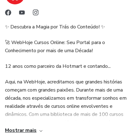
trazer soluções nutritivas e acessíveis pro seu dia a dia.
🎁 Benefícios exclusivos para assinantes:
✨ Descubra a Magia por Trás do Conteúdo! ✨
✨ 7 dias de garantia
🚀 WebHoje Cursos Online: Seu Portal para o
⚡ Acesso imediato
Conhecimento por mais de uma Década!
🤝 Suporte dedicado
12 anos como parceiro da Hotmart e contando...
🔒 100% seguro e protegido
Aqui, na WebHoje, acreditamos que grandes histórias
começam com grandes paixões. Durante mais de uma
Dê o primeiro passo pra transformar a relação do seu filho
década, nos especializamos em transformar sonhos em
com a comida.
realidade através de cursos online envolventes e
dinâmicos. Com uma biblioteca de mais de 100 cursos
Com o KidsNutri IA, você educa, inspira e alimenta com
brilhantes - todos com certificados inclusos - nós somos a
inteligência — sem complicação, sem culpa e com muito
Mostrar mais
ponte dourada entre você e seu próximo nível!
sabor! 🍽️💚