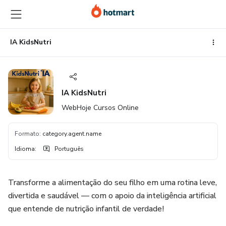
Ir
Ir
Ir
para
para
para
o
o
o
conteúdo
pagamento
rodapé
IA KidsNutri
principal
IA KidsNutri
WebHoje Cursos Online
Formato
:
category.agent.name
Idioma
:
Português
Transforme a alimentação do seu filho em uma rotina leve,
divertida e saudável — com o apoio da inteligência artificial
que entende de nutrição infantil de verdade!