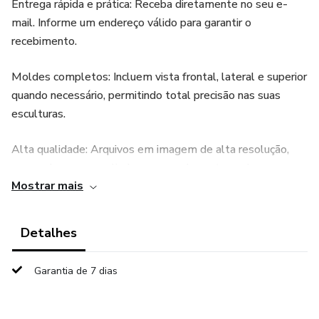
Entrega rápida e prática: Receba diretamente no seu e-
mail. Informe um endereço válido para garantir o
recebimento.
Moldes completos: Incluem vista frontal, lateral e superior
quando necessário, permitindo total precisão nas suas
esculturas.
Alta qualidade: Arquivos em imagem de alta resolução,
que podem ser ampliados para qualquer tamanho sem
Mostrar mais
perder definição.
Garanta já o seu acesso e comece a criar esculturas incríveis
Detalhes
com facilidade!
Garantia de 7 dias