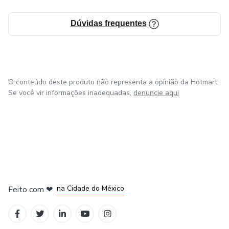
Dúvidas frequentes
O conteúdo deste produto não representa a opinião da Hotmart.
Se você vir informações inadequadas,
denuncie aqui
em Bogotá
em Amsterdam
em Madrid
na Cidade do México
Feito com
❤
em Belo Horizonte