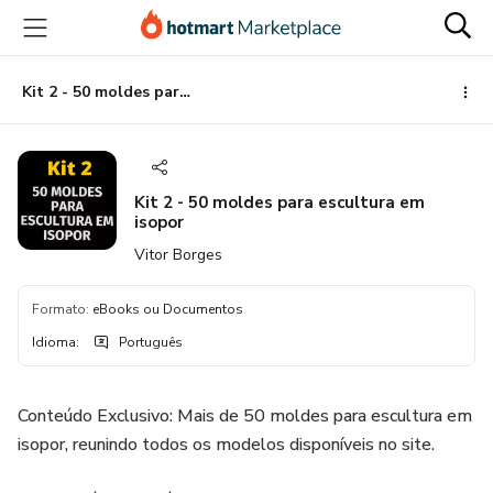
Ir
Ir
Ir
para
para
para
o
o
o
conteúdo
pagamento
rodapé
Kit 2 - 50 moldes para escultura em isopor
principal
Kit 2 - 50 moldes para escultura em
isopor
Vitor Borges
Formato
:
eBooks ou Documentos
Idioma
:
Português
Conteúdo Exclusivo: Mais de 50 moldes para escultura em
isopor, reunindo todos os modelos disponíveis no site.