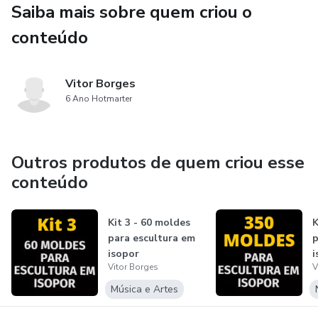
Saiba mais sobre quem criou o
conteúdo
Vitor Borges
6 Ano Hotmarter
Outros produtos de quem criou esse
conteúdo
Kit 3 - 60 moldes
K
para escultura em
p
isopor
i
Vitor Borges
V
Música e Artes