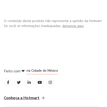
O conteúdo deste produto não representa a opinião da Hotmart.
Se você vir informações inadequadas,
denuncie aqui
em Bogotá
em Amsterdam
em Madrid
na Cidade do México
Feito com
❤
em Belo Horizonte
Conheça a Hotmart