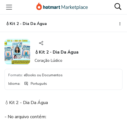
Ir
Ir
Ir
para
para
para
o
o
o
conteúdo
pagamento
rodapé
💧Kit 2 - Dia Da Água
principal
💧Kit 2 - Dia Da Água
Coração Lúdico
Formato
:
eBooks ou Documentos
Idioma
:
Português
💧Kit 2 - Dia Da Água
- No arquivo contém: