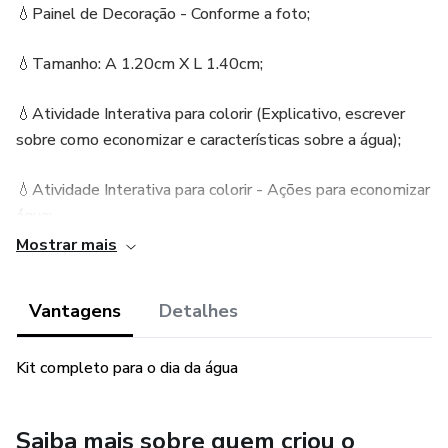
💧Painel de Decoração - Conforme a foto;
💧Tamanho: A 1.20cm X L 1.40cm;
💧Atividade Interativa para colorir (Explicativo, escrever
sobre como economizar e características sobre a água);
💧Atividade Interativa para colorir - Ações para economizar
água;
Mostrar mais
💧Viseiras - colorida e para colorir;
Vantagens
Detalhes
💧Moldura para foto;
💧Bracelete - colorido e para colorir;
Kit completo para o dia da água
💧Tag - para lápis ou pirulito;
Saiba mais sobre quem criou o