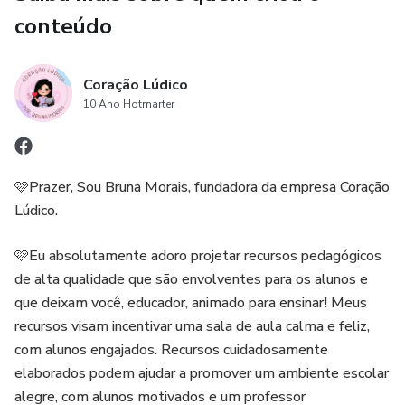
💧3 Plaquinhas para tirar foto;
conteúdo
💧Rótulo - garrafa de água ou copo d’água.
Coração Lúdico
- 40 páginas
10 Ano Hotmarter
💰8,00
🩷Prazer, Sou Bruna Morais, fundadora da empresa Coração
Lúdico.
🩷Eu absolutamente adoro projetar recursos pedagógicos
de alta qualidade que são envolventes para os alunos e
que deixam você, educador, animado para ensinar! Meus
recursos visam incentivar uma sala de aula calma e feliz,
com alunos engajados. Recursos cuidadosamente
elaborados podem ajudar a promover um ambiente escolar
alegre, com alunos motivados e um professor