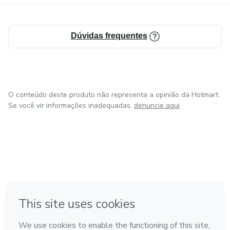
Dúvidas frequentes
O conteúdo deste produto não representa a opinião da Hotmart.
Se você vir informações inadequadas,
denuncie aqui
em Amsterdam
em Madrid
em Bogotá
Feito com
❤
em Belo Horizonte
na Cidade do México