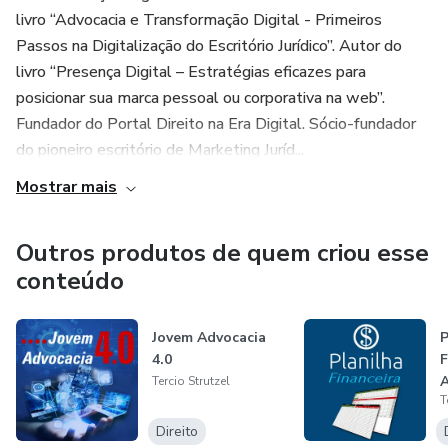
livro “Advocacia e Transformação Digital - Primeiros
Passos na Digitalização do Escritório Jurídico”. Autor do
livro “Presença Digital – Estratégias eficazes para
posicionar sua marca pessoal ou corporativa na web”.
Fundador do Portal Direito na Era Digital. Sócio-fundador
do pioneiro escritório de Marketing Juríd...
Mostrar mais
Outros produtos de quem criou esse
conteúdo
Jovem Advocacia
P
4.0
F
A
Tercio Strutzel
T
Direito