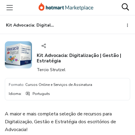
Ir
Ir
Ir
para
para
para
o
o
o
conteúdo
pagamento
rodapé
Kit Advocacia: Digitalização | Gestão | Estratégia
principal
Kit Advocacia: Digitalização | Gestão |
Estratégia
Tercio Strutzel
Formato
:
Cursos Online e Serviços de Assinatura
Idioma
:
Português
A maior e mais completa seleção de recursos para
Digitalização, Gestão e Estratégia dos escritórios de
Advocacia!