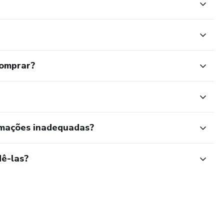
comprar?
rmações inadequadas?
ê-las?