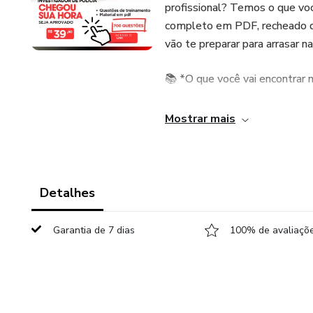
profissional? Temos o que vo
completo em PDF, recheado d
vão te preparar para arrasar n
📚 *O que você vai encontrar 
- *Material didático*: Acess
Mostrar mais
com eficiência.
- *Questões práticas*: Trein
chances de aprovação.
Detalhes
Tudo para otimizar seu tempo 
Garantia de 7 dias
100% de avaliaçõe
🔥 *Não perca tempo! Invista
aprovados e transforme seu son
Aprovação!