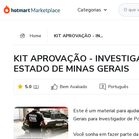
Ir
Ir
Ir
Categorias
para
para
para
o
o
o
conteúdo
pagamento
rodapé
Home
KIT APROVAÇÃO - INVESTIGADOR DE POLÍCIA CIVIL ESTADO DE MINAS GERAIS
principal
KIT APROVAÇÃO - INVESTIGA
ESTADO DE MINAS GERAIS
5.0
(
1
)
Bem Avaliado
Português
Este é um material para ajuda
Gerais para Investigador de Pol
Você sonha em fazer parte da po