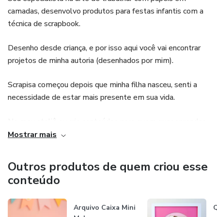
camadas, desenvolvo produtos para festas infantis com a
técnica de scrapbook.
Desenho desde criança, e por isso aqui você vai encontrar
projetos de minha autoria (desenhados por mim).
Scrapisa começou depois que minha filha nasceu, senti a
necessidade de estar mais presente em sua vida.
No meu ateliê eu crio conteúdos para quem quer aprender
a trabalhar com artesanato na área de festas infantis.
Mostrar mais
Faço parte do time de designer da empresa Silhouette
Outros produtos de quem criou esse
Brasil.
conteúdo
Arquivo Caixa Mini