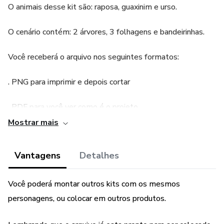
O animais desse kit são: raposa, guaxinim e urso.
O cenário contém: 2 árvores, 3 folhagens e bandeirinhas.
Você receberá o arquivo nos seguintes formatos:
. PNG para imprimir e depois cortar
. PDF para você ver como é o projeto.
Mostrar mais
O tamanho do projeto:
Vantagens
Detalhes
Animais (raposa, guaxinim e urso)5,0cm
Árvore maior 10,5cm
Você poderá montar outros kits com os mesmos
personagens, ou colocar em outros produtos.
Árvore menor 9,5cm