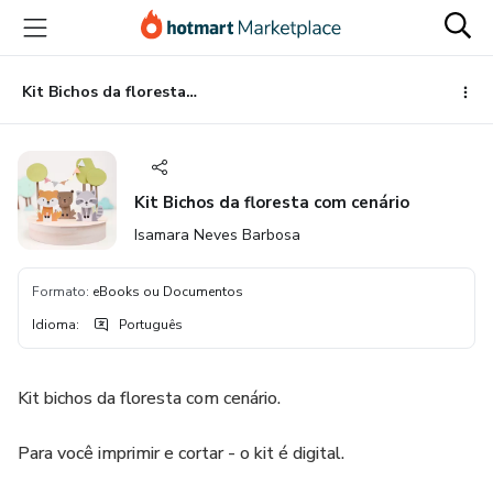
Ir
Ir
Ir
para
para
para
o
o
o
conteúdo
pagamento
rodapé
Kit Bichos da floresta com cenário
principal
Kit Bichos da floresta com cenário
Isamara Neves Barbosa
Formato
:
eBooks ou Documentos
Idioma
:
Português
Kit bichos da floresta com cenário.
Para você imprimir e cortar - o kit é digital.