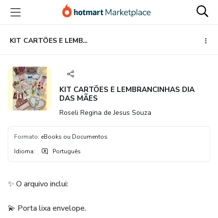
Ir
Ir
Ir
para
para
para
o
o
o
conteúdo
pagamento
rodapé
KIT CARTÕES E LEMBRANCINHAS DIA DAS MÃES
principal
KIT CARTÕES E LEMBRANCINHAS DIA
DAS MÃES
Roseli Regina de Jesus Souza
Formato
:
eBooks ou Documentos
Idioma
:
Português
✨ O arquivo inclui:
💫 Porta lixa envelope.