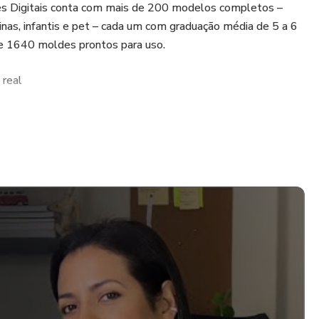
es Digitais conta com mais de 200 modelos completos –
inas, infantis e pet – cada um com graduação média de 5 a 6
e 1640 moldes prontos para uso.
real
 domésticas (A4)
ograma Audaces
ia do vestuário brasileiro
ureiras profissionais
cativo para impressão e montagem
casa. Os moldes são organizados em folhas A4 e montados
colar com fita adesiva, recortar e pronto!