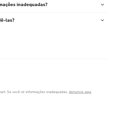
rmações inadequadas?
ê-las?
art. Se você vir informações inadequadas,
denuncie aqui