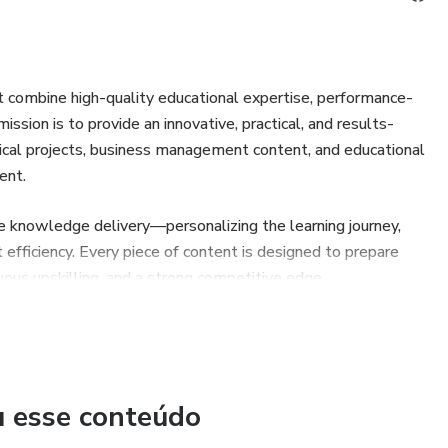
t combine high-quality educational expertise, performance-
sion is to provide an innovative, practical, and results-
nical projects, business management content, and educational
ent.
ce knowledge delivery—personalizing the learning journey,
efficiency. Every piece of content is designed to prepare
ous upskilling, and a strong competitive edge.
ital platform that offers a modern, accessible, and intuitive
onally with independence, clarity, and confidence.
u esse conteúdo