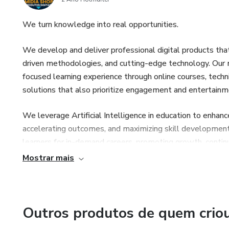
• excelente custo-benefício c
We turn knowledge into real opportunities.
We develop and deliver professional digital products tha
driven methodologies, and cutting-edge technology. Our mis
focused learning experience through online courses, tech
solutions that also prioritize engagement and entertainm
We leverage Artificial Intelligence in education to enhan
accelerating outcomes, and maximizing skill development 
learners for in-demand careers, promoting growth, continu
Mostrar mais
All of this is delivered through a global, user-friendly dig
environment—perfect for those who want to grow professi
Learn faster. Grow smarter.
Outros produtos de quem crio