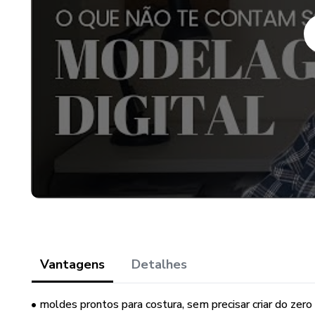
Além disso, nas vídeo aulas 
conservar seus moldes com qu
papel kraft).
ENTREGA AUTOMÁTICA E 
Vantagens
Detalhes
• moldes prontos para costura, sem precisar criar do zero