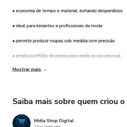
• economia de tempo e material, evitando desperdícios
• ideal para iniciantes e profissionais da moda
• permite produzir roupas sob medida com precisão
• amplia portfólio de peças para venda ou uso pessoal
Mostrar mais
• fácil de imprimir e utilizar em casa ou ateliê
• aumenta a produtividade e agilidade na confecção
Saiba mais sobre quem criou o
• possibilita lucrar com costura e pequenas confecções
• moldes adaptáveis a diferentes tamanhos e modelos
Mídia Shop Digital
2 Ano Hotmarter