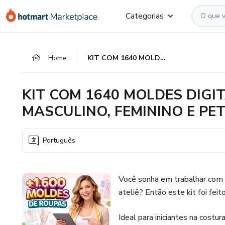
Ir
Ir
Ir
Categorias
para
para
para
o
o
o
conteúdo
pagamento
rodapé
Home
KIT COM 1640 MOLDES DIGITAIS DE ROUPAS – INFANTIL, MASCULINO, FEMININO E PET
principal
KIT COM 1640 MOLDES DIGIT
MASCULINO, FEMININO E PE
Português
Você sonha em trabalhar com 
ateliê? Então este kit foi feit
Ideal para iniciantes na costu