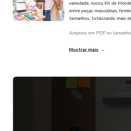
variedade, nosso Kit de Mold
entre peças masculinas, femin
tamanhos, totalizando mais d
Arquivos em PDF no tamanho 
Compatíveis com impressoras
Mostrar mais
Moldes desenvolvidos no pr
Seguindo os padrões da indústr
Testados e aprovados por cost
Acompanhados de vídeo expli
Você imprime facilmente em 
como um quebra-cabeça. Basta 