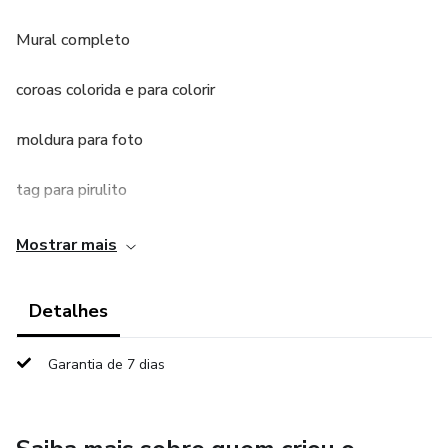
Mural completo
coroas colorida e para colorir
moldura para foto
tag para pirulito
porta lixa
Mostrar mais
cartão
Detalhes
sacolinha
Garantia de 7 dias
4 atividades
tudo isso por um excelente preço!