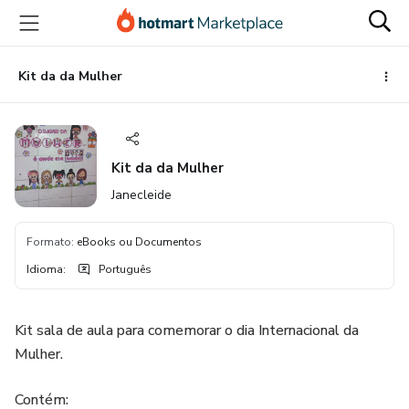
Ir
Ir
Ir
para
para
para
o
o
o
conteúdo
pagamento
rodapé
Kit da da Mulher
principal
Kit da da Mulher
Janecleide
Formato
:
eBooks ou Documentos
Idioma
:
Português
Kit sala de aula para comemorar o dia Internacional da
Mulher.
Contém: