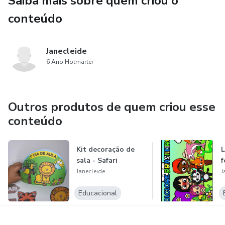
Saiba mais sobre quem criou o
conteúdo
Janecleide
6 Ano Hotmarter
Outros produtos de quem criou esse
conteúdo
Kit decoração de
L
sala - Safari
f
Janecleide
J
Educacional