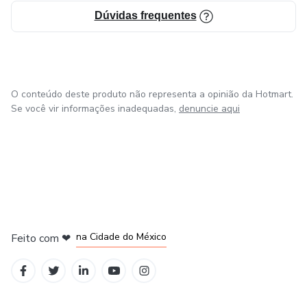
Dúvidas frequentes
O conteúdo deste produto não representa a opinião da Hotmart.
Se você vir informações inadequadas,
denuncie aqui
em Bogotá
em Amsterdam
em Madrid
na Cidade do México
Feito com
❤
em Belo Horizonte