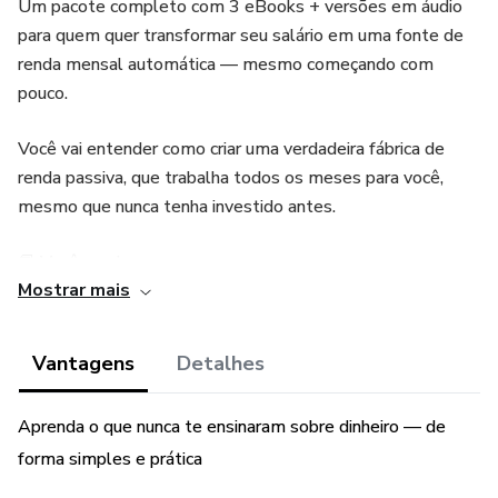
Um pacote completo com 3 eBooks + versões em áudio
para quem quer transformar seu salário em uma fonte de
renda mensal automática — mesmo começando com
pouco.
Você vai entender como criar uma verdadeira fábrica de
renda passiva, que trabalha todos os meses para você,
mesmo que nunca tenha investido antes.
📘 Você recebe:
Mostrar mais
Ebook 1 – Entenda em 5 Minutos o Que Ninguém Te
Explicou Sobre Dinheiro
Vantagens
Detalhes
Ebook 2 – Você Não Vai se Aposentar (Se Não Fizer Isso)
Aprenda o que nunca te ensinaram sobre dinheiro — de
Ebook 3 – Primeiro Passo para a Liberdade Financeira
forma simples e prática