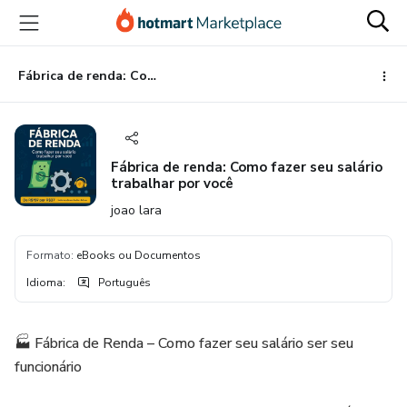
Ir
Ir
Ir
para
para
para
o
o
o
conteúdo
pagamento
rodapé
Fábrica de renda: Como fazer seu salário trabalhar por você
principal
Fábrica de renda: Como fazer seu salário
trabalhar por você
joao lara
Formato
:
eBooks ou Documentos
Idioma
:
Português
🏭 Fábrica de Renda – Como fazer seu salário ser seu
funcionário