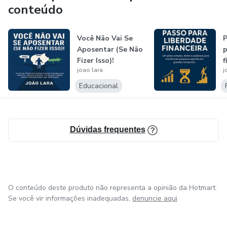
conteúdo
Você Não Vai Se
P
Aposentar (Se Não
p
Fizer Isso)!
f
joao lara
j
Educacional
Dúvidas frequentes
O conteúdo deste produto não representa a opinião da Hotmart.
Se você vir informações inadequadas,
denuncie aqui