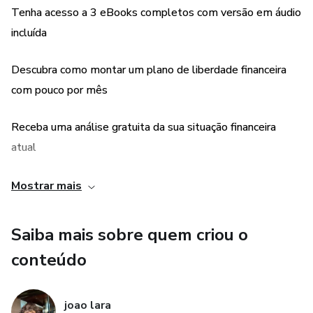
Versões em Áudio (escute onde quiser)
Tenha acesso a 3 eBooks completos com versão em áudio
incluída
Bônus Especial(TEMPO LIMITADO): Análise
personalizada da sua situação financeira
Descubra como montar um plano de liberdade financeira
com pouco por mês
Extra: Calculadora interativa do tempo perdido
Receba uma análise gratuita da sua situação financeira
👉 Ideal para quem está cansado de viver no aperto, quer
atual
sair do automático e montar um plano realista para
construir liberdade financeira com constância — sem
Ganhe a Mini Calculadora do Tempo Perdido™ para
Mostrar mais
complicação, sem economês.
planejar melhor seus aportes
Saiba mais sobre quem criou o
Ideal para quem está começando do zero e quer sair do
conteúdo
aperto com clareza
Conteúdo direto, sem "economês", para aplicar mesmo
joao lara