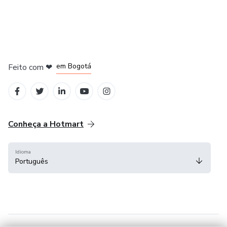
em Amsterdam
em Madrid
em Bogotá
Feito com
❤
em Belo Horizonte
na Cidade do México
Conheça a Hotmart
Idioma
Português