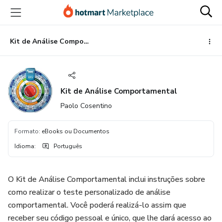
Ir
Ir
Ir
para
para
para
o
o
o
conteúdo
pagamento
rodapé
Kit de Análise Comportamental
principal
Kit de Análise Comportamental
Paolo Cosentino
Formato
:
eBooks ou Documentos
Idioma
:
Português
O Kit de Análise Comportamental inclui instruções sobre
como realizar o teste personalizado de análise
comportamental. Você poderá realizá-lo assim que
receber seu código pessoal e único, que lhe dará acesso ao