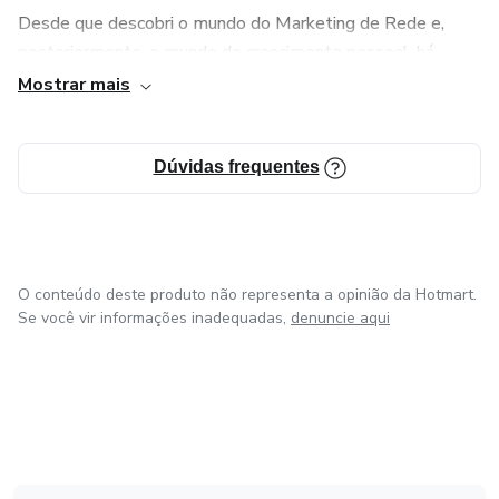
Desde que descobri o mundo do Marketing de Rede e,
posteriormente, o mundo do crescimento pessoal, há
alguns anos, meu objetivo sempre foi ajudar outras
Mostrar mais
pessoas a transformarem suas vidas, alcançando liberdade
geográfica e financeira.
Dúvidas frequentes
Agora, como coach mental profissional, adquiri novos
conhecimentos que me permitem ajudar muito mais
pessoas.
O conteúdo deste produto não representa a opinião da Hotmart.
Se você vir informações inadequadas,
denuncie aqui
em Amsterdam
em Madrid