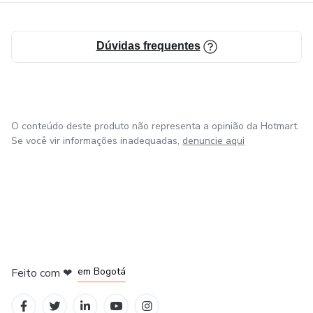
Dúvidas frequentes
O conteúdo deste produto não representa a opinião da Hotmart.
Se você vir informações inadequadas,
denuncie aqui
em Amsterdam
em Madrid
em Bogotá
Feito com
❤
em Belo Horizonte
na Cidade do México