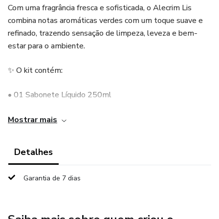
Com uma fragrância fresca e sofisticada, o Alecrim Lis
combina notas aromáticas verdes com um toque suave e
refinado, trazendo sensação de limpeza, leveza e bem-
estar para o ambiente.
✨ O kit contém:
• 01 Sabonete Líquido 250ml
• 01 Aromatizador de Ambiente (Home Spray) 250ml
Mostrar mais
💛 Benefícios:
Detalhes
• Limpeza suave com perfume delicado na pele
Garantia de 7 dias
• Perfuma o ambiente de forma prática e imediata
• Aroma fresco, elegante e não enjoativo