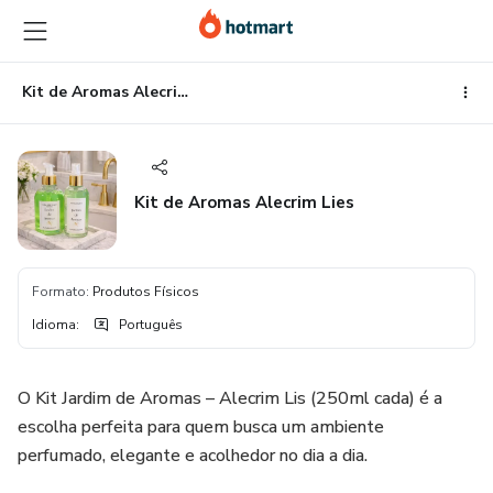
Ir
Ir
Ir
para
para
para
o
o
o
conteúdo
pagamento
rodapé
Kit de Aromas Alecrim Lies
principal
Kit de Aromas Alecrim Lies
Formato
:
Produtos Físicos
Idioma
:
Português
O Kit Jardim de Aromas – Alecrim Lis (250ml cada) é a
escolha perfeita para quem busca um ambiente
perfumado, elegante e acolhedor no dia a dia.