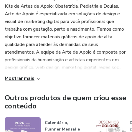
os materiais.
Kits de Artes de Apoio: Obstetrícia, Pediatria e Doulas.
Arte de Apoio é especializada em soluções de design e
O Kit completo de Artes de Apoio para Pediatria é uma
visual de marketing digital para você profissional que
ferramenta indispensável para profissionais que desejam
trabalha com gestação, parto e nascimento. Temos como
oferecer um atendimento diferenciado e completo a
objetivo fornecer materiais gráficos de apoio de alta
pacientes. Com uma variedade de itens cuidadosamente
qualidade para atender às demandas de seus
selecionados e projetados com dados baseados em
atendimentos. A equipe da Arte de Apoio é composta por
evidências científicas atualizadas, esse kit proporciona
profissionais da humanização e artistas experientes em
suporte profissional e personalizado em todos os
design gráfico, web design, marketing digital, redes soc...
aspectos da prática. Adquira agora mesmo!
Mostrar mais
Outros produtos de quem criou esse
conteúdo
Calendário,
D
Planner Mensal e
c