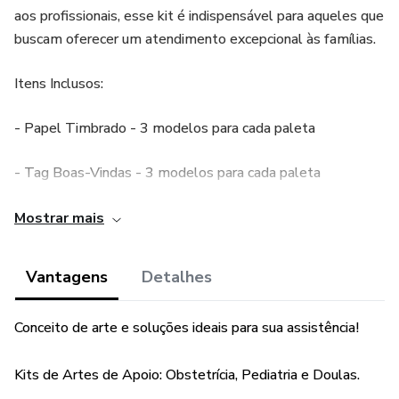
aos profissionais, esse kit é indispensável para aqueles que
buscam oferecer um atendimento excepcional às famílias.
Itens Inclusos:
- Papel Timbrado - 3 modelos para cada paleta
- Tag Boas-Vindas - 3 modelos para cada paleta
- Cartão de Visitas - 3 modelos para cada paleta
Mostrar mais
- Envelope Ofício - 3 modelos para cada paleta
Vantagens
Detalhes
- Envelope Saco - 3 modelos para cada paleta
Conceito de arte e soluções ideais para sua assistência!
- Cartão Nasci em Casa
Kits de Artes de Apoio: Obstetrícia, Pediatria e Doulas.
- Carteirinha de Vacinas