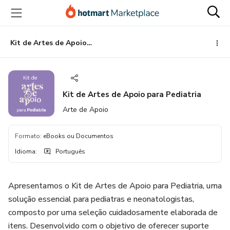
Ir
Ir
Ir
para
para
para
o
o
o
conteúdo
pagamento
rodapé
Kit de Artes de Apoio para Pediatria
principal
Kit de Artes de Apoio para Pediatria
Arte de Apoio
Formato
:
eBooks ou Documentos
Idioma
:
Português
Apresentamos o Kit de Artes de Apoio para Pediatria, uma
solução essencial para pediatras e neonatologistas,
composto por uma seleção cuidadosamente elaborada de
itens. Desenvolvido com o objetivo de oferecer suporte