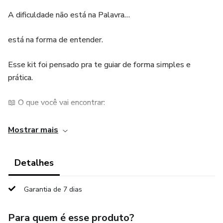
A dificuldade não está na Palavra…
está na forma de entender.
Esse kit foi pensado pra te guiar de forma simples e
prática.
📖 O que você vai encontrar:
Explicações claras dos textos bíblicos
Mostrar mais
Contexto histórico para melhor entendimento
Detalhes
Direcionamento para aplicar os ensinamentos
Garantia de 7 dias
Estrutura organizada para facilitar o estudo
Para quem é esse produto?