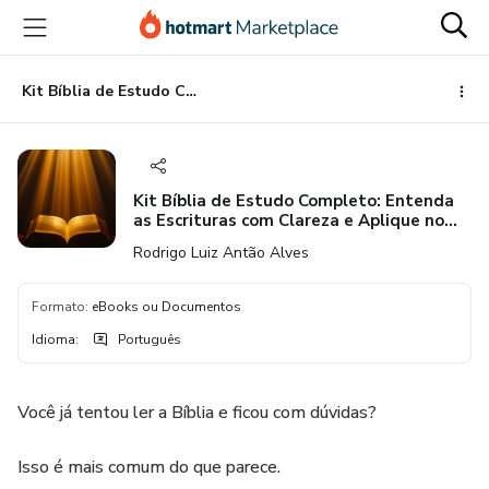
Ir
Ir
Ir
para
para
para
o
o
o
conteúdo
pagamento
rodapé
Kit Bíblia de Estudo Completo: Entenda as Escrituras com Clareza e Aplique no Dia a Dia
principal
Kit Bíblia de Estudo Completo: Entenda
as Escrituras com Clareza e Aplique no
Dia a Dia
Rodrigo Luiz Antão Alves
Formato
:
eBooks ou Documentos
Idioma
:
Português
Você já tentou ler a Bíblia e ficou com dúvidas?
Isso é mais comum do que parece.