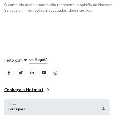
O conteúdo deste produto não representa a opinião da Hotmart.
Se você vir informações inadequadas,
denuncie aqui
em Amsterdam
em Madrid
em Bogotá
Feito com
❤
em Belo Horizonte
na Cidade do México
Conheça a Hotmart
Idioma
Português