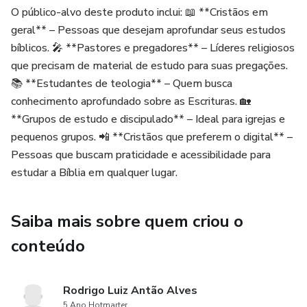
Sem linguagem complicada. Sem confusão.
O público-alvo deste produto inclui: 📖 **Cristãos em
geral** – Pessoas que desejam aprofundar seus estudos
🎯 O que você vai desenvolver:
bíblicos. 🎤 **Pastores e pregadores** – Líderes religiosos
que precisam de material de estudo para suas pregações.
✔ Mais entendimento das Escrituras
📚 **Estudantes de teologia** – Quem busca
conhecimento aprofundado sobre as Escrituras. 🏡
✔ Mais segurança na leitura bíblica
**Grupos de estudo e discipulado** – Ideal para igrejas e
pequenos grupos. 📲 **Cristãos que preferem o digital** –
✔ Mais conexão com Deus no dia a dia
Pessoas que buscam praticidade e acessibilidade para
estudar a Bíblia em qualquer lugar.
✔ Mais consistência espiritual
👥 Pra quem é:
Saiba mais sobre quem criou o
conteúdo
Quem quer entender melhor a Bíblia
Quem sente dificuldade na leitura
Rodrigo Luiz Antão Alves
5 Ano Hotmarter