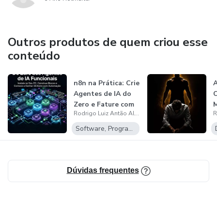
Quem busca crescimento espiritual com direção
Ler a Bíblia é importante.
Outros produtos de quem criou esse
Entender e viver é o que transforma.
conteúdo
n8n na Prática: Crie
A
Agentes de IA do
C
Zero e Fature com
M
Rodrigo Luiz Antão Alves
Auto...
p
s
Software, Programas para baixar
Dúvidas frequentes