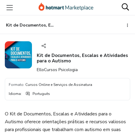
Ir
Ir
Ir
para
para
para
o
o
o
conteúdo
pagamento
rodapé
Kit de Documentos, Escalas e Atividades para o Autismo
principal
Kit de Documentos, Escalas e Atividades
para o Autismo
ElloCursos Psicologia
Formato
:
Cursos Online e Serviços de Assinatura
Idioma
:
Português
O Kit de Documentos, Escalas e Atividades para o
Autismo oferece orientações práticas e recursos valiosos
para profissionais que trabalham com autismo em suas