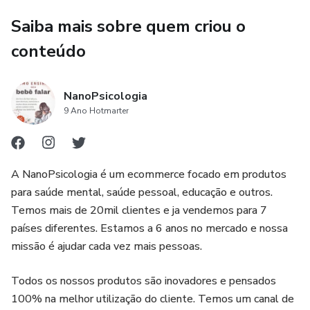
Pets e suas Casinhas: Associação e reconhecimento com
animais e lares.
Saiba mais sobre quem criou o
conteúdo
Frutas e Vegetais: Apresentação colorida de alimentos
saudáveis.
NanoPsicologia
Animais Africanos: Maravilhe-se com a diversidade da vida
9 Ano Hotmarter
selvagem.
Transportes: Carros, trens, aviões para os curiosos.
A NanoPsicologia é um ecommerce focado em produtos
para saúde mental, saúde pessoal, educação e outros.
Instrumentos Musicais: Visualmente, entre no mundo
Temos mais de 20mil clientes e ja vendemos para 7
musical Montessori.
países diferentes. Estamos a 6 anos no mercado e nossa
Invista em um começo visual enriquecido e alinhado à
missão é ajudar cada vez mais pessoas.
pedagogia Montessori. Adquira o "Kit Montessori de
Todos os nossos produtos são inovadores e pensados
Estimulação Visual para Bebês" e testemunhe o
100% na melhor utilização do cliente. Temos um canal de
maravilhamento do seu pequeno a cada nova descoberta.