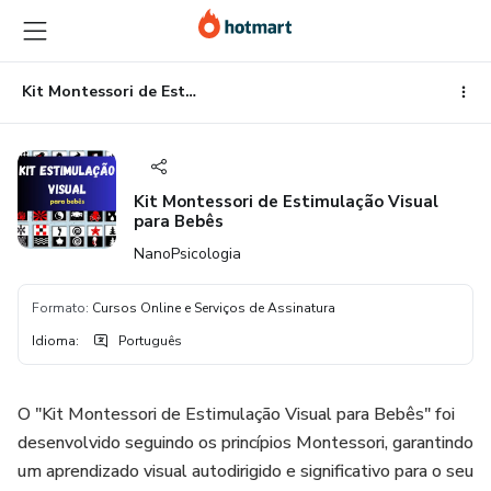
Ir
Ir
Ir
para
para
para
o
o
o
conteúdo
pagamento
rodapé
Kit Montessori de Estimulação Visual para Bebês
principal
Kit Montessori de Estimulação Visual
para Bebês
NanoPsicologia
Formato
:
Cursos Online e Serviços de Assinatura
Idioma
:
Português
O "Kit Montessori de Estimulação Visual para Bebês" foi
desenvolvido seguindo os princípios Montessori, garantindo
um aprendizado visual autodirigido e significativo para o seu