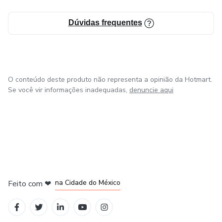
Dúvidas frequentes
O conteúdo deste produto não representa a opinião da Hotmart.
Se você vir informações inadequadas,
denuncie aqui
em Bogotá
em Amsterdam
em Madrid
na Cidade do México
Feito com
❤
em Belo Horizonte