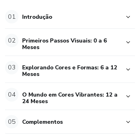
reconhecimento de padrões, formas e cores, tudo com
base nos princípios Montessori de auto-descoberta e
01
Introdução
exploração.
Qualidade Montessori: Comprometidos com a excelência
02
Primeiros Passos Visuais: 0 a 6
Montessori, todos os estímulos são criados com imagens
Meses
de alta resolução, proporcionando uma experiência visual
clara e envolvente.
03
Explorando Cores e Formas: 6 a 12
Meses
Bônus Exclusivos!
Acompanhando o kit, você recebe materiais adicionais que
04
O Mundo em Cores Vibrantes: 12 a
24 Meses
complementam a abordagem Montessori:
Formas Geométricas: Introduza ao mundo das formas,
05
Complementos
reconhecendo padrões Montessori.