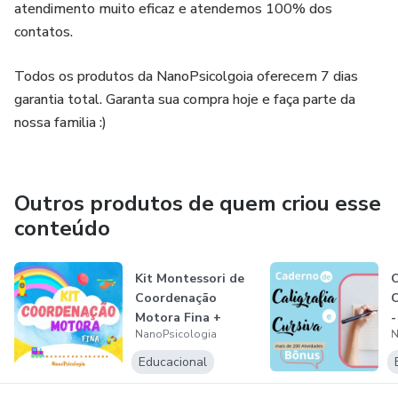
atendimento muito eficaz e atendemos 100% dos
contatos.
Todos os produtos da NanoPsicolgoia oferecem 7 dias
garantia total. Garanta sua compra hoje e faça parte da
nossa familia :)
Outros produtos de quem criou esse
conteúdo
Kit Montessori de
C
Coordenação
C
Motora Fina +
-
NanoPsicologia
N
Bônus
p
Educacional