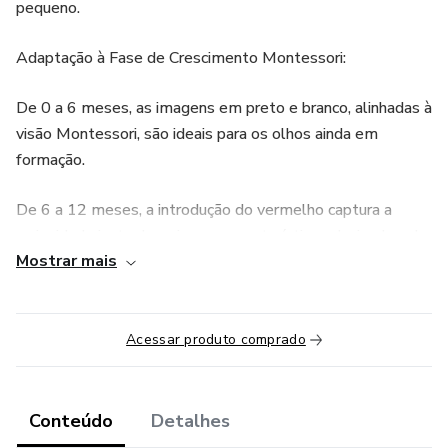
pequeno.
Adaptação à Fase de Crescimento Montessori:
De 0 a 6 meses, as imagens em preto e branco, alinhadas à
visão Montessori, são ideais para os olhos ainda em
formação.
De 6 a 12 meses, a introdução do vermelho captura a
curiosidade inata das crianças, característica valorizada pelo
Mostrar mais
método Montessori.
De 12 a 24 meses, as imagens coloridas e detalhadas
estimulam o desenvolvimento cognitivo, seguindo a
Acessar produto comprado
progressão Montessori.
Desenvolvimento Cognitivo à Montessori: O kit vai além
Conteúdo
Detalhes
da estimulação visual, também potencializando o