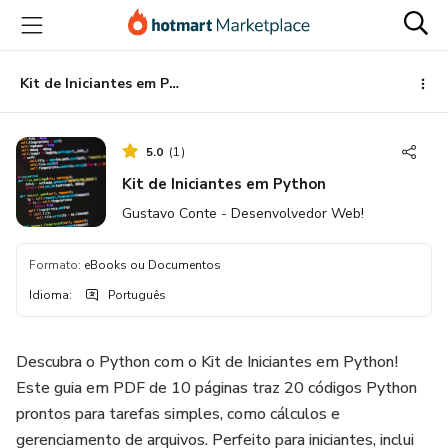
Ir
Ir
Ir
para
para
para
o
o
o
conteúdo
pagamento
rodapé
Kit de Iniciantes em Python
principal
5.0
(
1
)
Kit de Iniciantes em Python
Gustavo Conte - Desenvolvedor Web!
Formato
:
eBooks ou Documentos
Idioma
:
Português
Descubra o Python com o Kit de Iniciantes em Python!
Este guia em PDF de 10 páginas traz 20 códigos Python
prontos para tarefas simples, como cálculos e
gerenciamento de arquivos. Perfeito para iniciantes, inclui