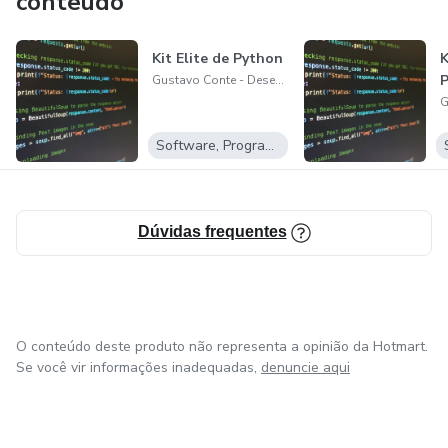
conteúdo
Kit Elite de Python
K
Gustavo Conte - Desenvolvedor Web!
Software, Programas para baixar
Dúvidas frequentes
O conteúdo deste produto não representa a opinião da Hotmart.
Se você vir informações inadequadas,
denuncie aqui