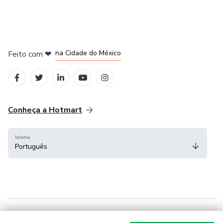
em Bogotá
em Amsterdam
em Madrid
na Cidade do México
Feito com
❤
em Belo Horizonte
Conheça a Hotmart
Idioma
Português