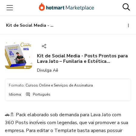
Ir
Ir
Ir
para
para
para
o
o
o
conteúdo
pagamento
rodapé
Kit de Social Media - Posts Prontos para Lava Jato – Funilaria e Estética Automotiva no Canva com Legendas + Mega Pack Divulga Aê
principal
Kit de Social Media - Posts Prontos para
Lava Jato – Funilaria e Estética
Automotiva no Canva com Legendas +
Divulga Aê
Mega Pack Divulga Aê
Formato
:
Cursos Online e Serviços de Assinatura
Idioma
:
Português
🚗🚿 Pack elaborado sob demanda para Lava Jato com
360 Posts incríveis com legendas, que vai promover a sua
empresa. Para editar o Template basta apenas possuir