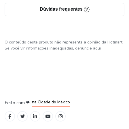
Dúvidas frequentes
O conteúdo deste produto não representa a opinião da Hotmart.
Se você vir informações inadequadas,
denuncie aqui
em Bogotá
em Amsterdam
em Madrid
na Cidade do México
Feito com
❤
em Belo Horizonte