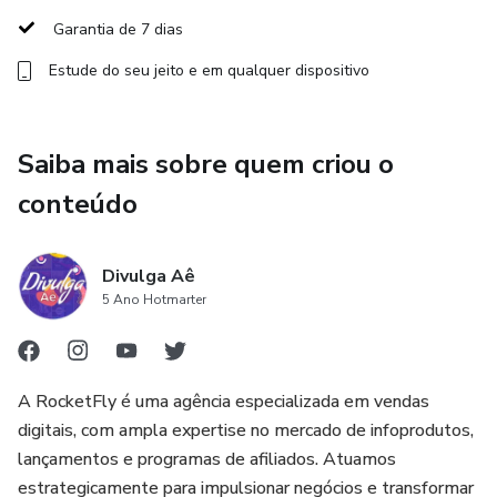
✅ + Mega Pack Divulga Aê - Milhares de Artes com
Garantia de 7 dias
Acesso Imediato!
Estude do seu jeito e em qualquer dispositivo
**** Não precisa possuir assinatura no canva para usar o
pack, basta apenas uma conta Gratuita no Canva.
Saiba mais sobre quem criou o
Por que somos líder no segmento de Social Media?
conteúdo
A RocketFly é uma agência especializada em vendas
digitais, com ampla atuação no mercado de infoprodutos,
Divulga Aê
afiliados e lançamentos. Ao longo dos últimos anos,
5 Ano Hotmarter
ajudamos mais de 10 mil empreendedores a alavancar
seus resultados através de estratégias de marketing
digital precisas e bem executadas através da Divulga Aê.]
A RocketFly é uma agência especializada em vendas
digitais, com ampla expertise no mercado de infoprodutos,
lançamentos e programas de afiliados. Atuamos
estrategicamente para impulsionar negócios e transformar