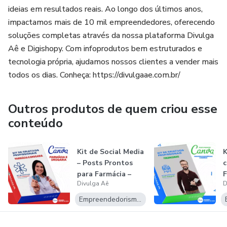
ideias em resultados reais. Ao longo dos últimos anos,
impactamos mais de 10 mil empreendedores, oferecendo
soluções completas através da nossa plataforma Divulga
Aê e Digishopy. Com infoprodutos bem estruturados e
tecnologia própria, ajudamos nossos clientes a vender mais
todos os dias. Conheça: https://divulgaae.com.br/
Outros produtos de quem criou esse
conteúdo
Kit de Social Media
K
– Posts Prontos
c
para Farmácia –
F
Divulga Aê
D
Drogaria...
F
Empreendedorismo Digital