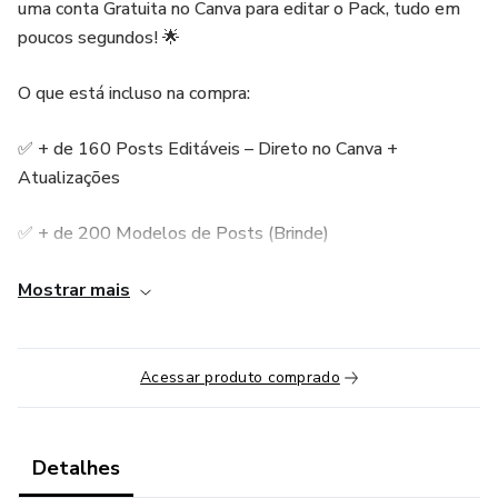
uma conta Gratuita no Canva para editar o Pack, tudo em
poucos segundos! 🌟
O que está incluso na compra:
✅ + de 160 Posts Editáveis – Direto no Canva +
Atualizações
✅ + de 200 Modelos de Posts (Brinde)
✅ + Legendas Prontas para as Redes Sociais
Mostrar mais
✅ + Paleta de Cores, Capa Stories (Ícones) e Cartão de
Visita Digital
Acessar produto comprado
✅ + Atualização Garantida + Pacote Atualizado
Frequentemente
Detalhes