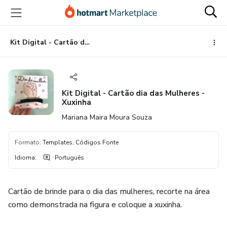
Ir
Ir
Ir
para
para
para
o
o
o
conteúdo
pagamento
rodapé
Kit Digital - Cartão dia das Mulheres - Xuxinha
principal
Kit Digital - Cartão dia das Mulheres -
Xuxinha
Mariana Maira Moura Souza
Formato
:
Templates, Códigos Fonte
Idioma
:
Português
Cartão de brinde para o dia das mulheres, recorte na área
como demonstrada na figura e coloque a xuxinha.