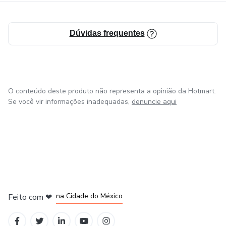
Dúvidas frequentes
O conteúdo deste produto não representa a opinião da Hotmart.
Se você vir informações inadequadas,
denuncie aqui
em Bogotá
em Amsterdam
em Madrid
na Cidade do México
Feito com
❤
em Belo Horizonte