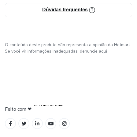
Dúvidas frequentes
O conteúdo deste produto não representa a opinião da Hotmart.
Se você vir informações inadequadas,
denuncie aqui
em Amsterdam
Feito com
❤
em Belo Horizonte
na Cidade do México
em Bogotá
em Madrid