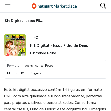
Ir
Ir
Ir
para
para
para
o
o
o
conteúdo
pagamento
rodapé
Kit Digital - Jesus Filho de Deus
principal
Kit Digital - Jesus Filho de Deus
Ilustrando Reino
Formato
:
Imagens, Ícones, Fotos
Idioma
:
Português
Este kit digital exclusivo contém 14 figuras em formato
PNG com alta qualidade e fundo transparente, perfeitas
para projetos criativos e personalizados. Com o tema
central "Jesus, Filho de Deus", este conjunto inclui imagens