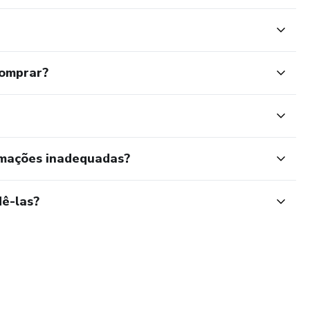
comprar?
rmações inadequadas?
ê-las?