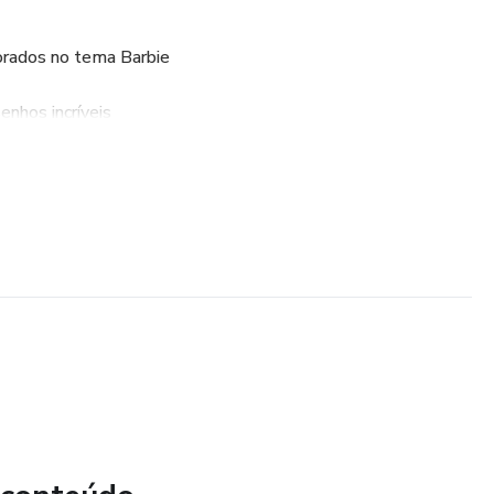
orados no tema Barbie
enhos incríveis
e o dia com estilo
s e criativos
 lúdicas e educativas
ado da Barbie
til – estilo Barbie!
m 3D para usar como quiser!