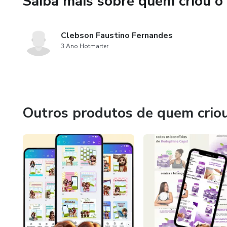
Saiba mais sobre quem criou o
✅ Licença PLR completa – Edi
💰 De R$29,90 por apenas R
Clebson Faustino Fernandes
3 Ano Hotmarter
⸻
Outros produtos de quem crio