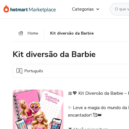
Ir
Ir
Ir
Categorias
para
para
para
o
o
o
conteúdo
pagamento
rodapé
Home
Kit diversão da Barbie
principal
Kit diversão da Barbie
Português
🎀💖 Kit Diversão da Barbie –
✨ Leve a magia do mundo da B
encantador! 🥰👑