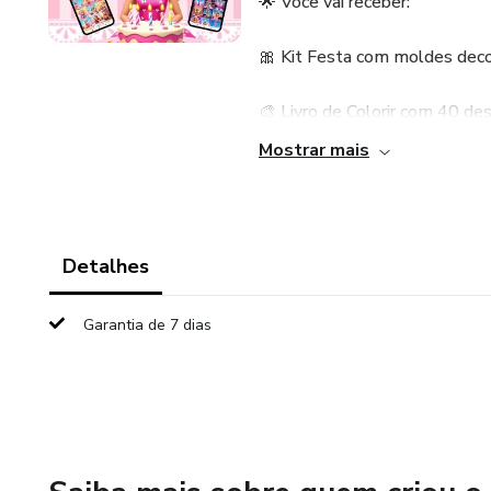
🌟 Você vai receber:
🎀 Kit Festa com moldes dec
🎨 Livro de Colorir com 40 des
Mostrar mais
📅 Planner da Barbie – organiz
🧩 4 Quebra-Cabeças temático
Detalhes
🎉 Kit Diversão com atividades
Garantia de 7 dias
❌⭕ Jogo da Velha personaliz
💳 4 Cartõezinhos do SUS infan
🖼️ +400 imagens da Barbie e