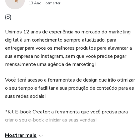
13 Ano Hotmarter
* Chamada para seguir as suas Redes Sociais
Os bônus servirão para POTENCIALIZAR o seu e-book, e
Unimos 12 anos de experiência no mercado do marketing
digital à um conhecimento sempre atualizado, para
deixar o seu trabalho muito mais profissional e
entregar para você os melhores produtos para alavancar a
aumentando a sua credibilidade e a sua autoridade com os
sua empresa no Instagram, sem que você precise pagar
seus compradores!
mensalmente uma agência de marketing!
* E-book Copia e Cola "30 paletas de cores para o seu
Você terá acesso a ferramentas de design que irão otimizar
negócio": Harmonia de cores é imprescindível para você ter
o seu tempo e facilitar a sua produção de conteúdo para as
um visual que comunique o seu negócio de forma eficiente
suas redes sociais!
e profissional. Você vai ter acesso a 30 paletas de cores
para o seu negócio! Depois de escolher a sua paleta, você
*Kit E-book Creator: a ferramenta que você precisa para
criar o seu e-book e iniciar as suas vendas!
pode usar em seus designs para redes sociais, decoração,
material de divulgação, produtos e em tudo o mais que
Mostrar mais
* Canva Pack Importado: São 26 packs do Canva
você imaginar!