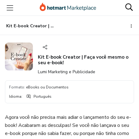
Ir
Ir
Ir
para
para
para
o
o
o
conteúdo
pagamento
rodapé
Kit E-book Creator | Faça você mesmo o seu e-book!
principal
Kit E-book Creator | Faça você mesmo o
seu e-book!
Lumi Marketing e Publicidade
Formato
:
eBooks ou Documentos
Idioma
:
Português
Agora você não precisa mais adiar o lançamento do seu e-
book! Acabaram as desculpas! Se você não lançava o seu
e-book porque não sabia fazer, ou porque não tinha como