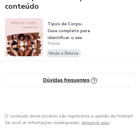
conteúdo
especializado e o e-book abrangente, você terá todas as
ferramentas necessárias para começar a lucrar na área da
moda.
Tipos de Corpo-
Guia completo para
identificar o seu
Thalita
tipo de...
Moda e Beleza
Dúvidas frequentes
O conteúdo deste produto não representa a opinião da Hotmart.
Se você vir informações inadequadas,
denuncie aqui