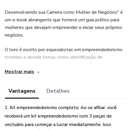
Desenvolvendo sua Carreira como Mulher de Negócios" é
um e-book abrangente que fornece um guia prático para
mulheres que desejam empreender e iniciar seus próprios
negócios.
O livro é escrito por especialistas em empreendedorismo
feminino e aborda temas como: identificação de
oportunidades de negócios, estratégias de marketing,
Mostrar mais
finanças empresariais, gerenciamento de equipes e muito
mais.
Vantagens
Detalhes
Os leitores aprenderão sobre as principais habilidades
necessárias para ter sucesso no empreendedorismo,
1. Kit empreendedorismo completo: Ao se afiliar, você
incluindo resiliência, visão estratégica e habilidades de
receberá um kit empreendedorismo com 3 peças de
liderança. O e-book também oferece ferramentas e
vestuário para começar a lucrar imediatamente. Isso
recursos práticos para ajudar as mulheres empreendedoras