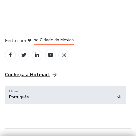
em Bogotá
em Amsterdam
em Madrid
na Cidade do México
Feito com
❤
em Belo Horizonte
Conheça a Hotmart
Idioma
Português