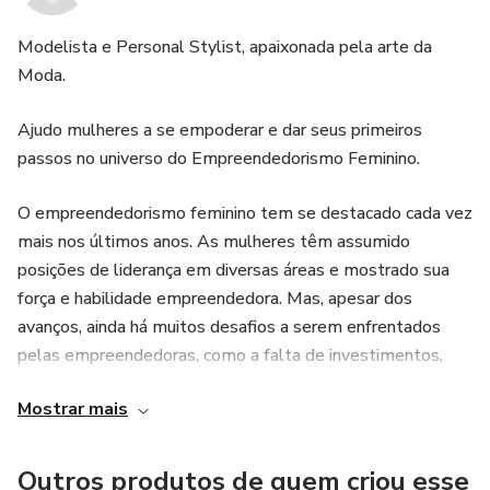
oportunidades de negócios, estratégias de marketing,
finanças empresariais e gerenciamento de equipes.
Modelista e Personal Stylist, apaixonada pela arte da
Moda.
4. Desenvolvimento de habilidades: O e-book também
Ajudo mulheres a se empoderar e dar seus primeiros
oferece ferramentas e recursos práticos para ajudar as
passos no universo do Empreendedorismo Feminino.
mulheres empreendedoras a desenvolver suas habilidades
e aprimorar seus negócios. Você aprenderá sobre as
O empreendedorismo feminino tem se destacado cada vez
principais habilidades necessárias para ter sucesso no
mais nos últimos anos. As mulheres têm assumido
empreendedorismo, como resiliência, visão estratégica e
posições de liderança em diversas áreas e mostrado sua
habilidades de liderança.
força e habilidade empreendedora. Mas, apesar dos
avanços, ainda há muitos desafios a serem enfrentados
5. Primeiro passo em direção ao sucesso: Se você é uma
pelas empreendedoras, como a falta de investimentos,
mulher que deseja iniciar seu próprio negócio ou aprimorar
dificuldades em conciliar vida pessoal e profissional e a
Mostrar mais
desigualdade de gênero.
sua carreira empreendedora, nosso produto é o guia
essencial que o ajudará a dar o primeiro passo em direção
Outros produtos de quem criou esse
ao sucesso. Com o kit empreendedorismo, o suporte