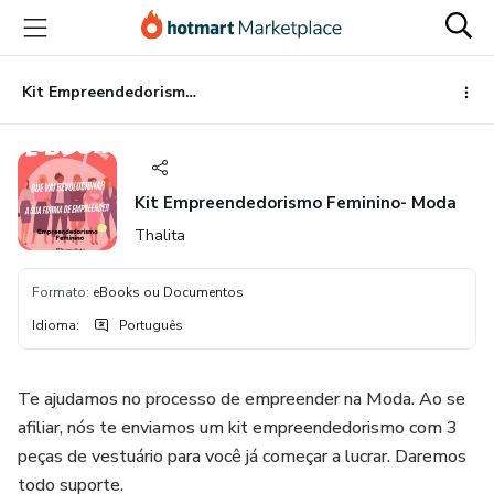
Ir
Ir
Ir
para
para
para
o
o
o
conteúdo
pagamento
rodapé
Kit Empreendedorismo Feminino- Moda
principal
Kit Empreendedorismo Feminino- Moda
Thalita
Formato
:
eBooks ou Documentos
Idioma
:
Português
Te ajudamos no processo de empreender na Moda. Ao se
afiliar, nós te enviamos um kit empreendedorismo com 3
peças de vestuário para você já começar a lucrar. Daremos
todo suporte.