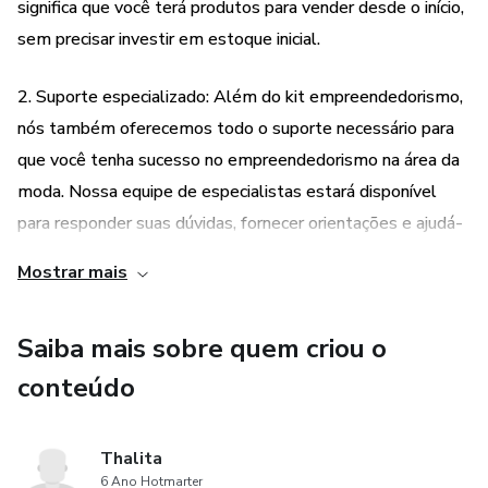
a desenvolver suas habilidades e aprimorar seus negócios.
significa que você terá produtos para vender desde o início,
sem precisar investir em estoque inicial.
Se você é uma mulher que deseja iniciar seu próprio
negócio ou aprimorar sua carreira empreendedora,
2. Suporte especializado: Além do kit empreendedorismo,
"Empreendedorismo Feminino: Desenvolvendo sua Carreira
nós também oferecemos todo o suporte necessário para
como Mulher de Negócios" é o guia essencial que o ajudará
que você tenha sucesso no empreendedorismo na área da
a dar o primeiro passo em direção ao sucesso.
moda. Nossa equipe de especialistas estará disponível
para responder suas dúvidas, fornecer orientações e ajudá-
la a superar desafios.
Mostrar mais
3. E-book abrangente: Junto com o kit empreendedorismo,
Saiba mais sobre quem criou o
você receberá o e-book "Desenvolvendo sua Carreira como
Mulher de Negócios", um guia prático escrito por
conteúdo
especialistas em empreendedorismo feminino. Esse e-
book aborda diversos temas importantes para o sucesso
Thalita
no empreendedorismo, como identificação de
6 Ano Hotmarter