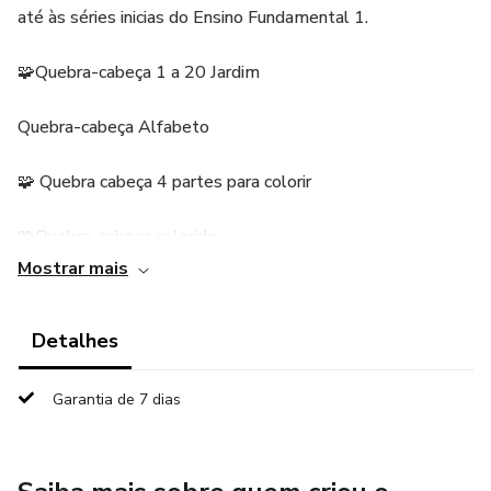
até às séries inicias do Ensino Fundamental 1.
🧩Quebra-cabeça 1 a 20 Jardim
Quebra-cabeça Alfabeto
🧩 Quebra cabeça 4 partes para colorir
🧩Quebra-cabeça colorido
Mostrar mais
🧩 Quebra-cabeça numerais
Detalhes
🧩 Quebra-cabeça Alfabeto arco-íris
🧩Quebra-cabeça das Palavras
Garantia de 7 dias
🧩Quebra-cabeça numérico