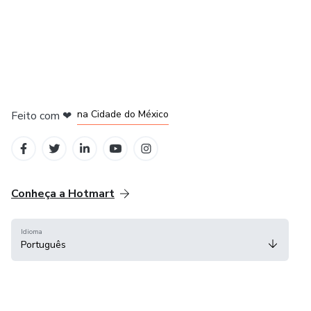
em Bogotá
em Amsterdam
em Madrid
na Cidade do México
Feito com
❤
em Belo Horizonte
Conheça a Hotmart
Idioma
Português