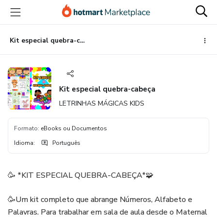
Ir
Ir
Ir
para
para
para
o
o
o
conteúdo
pagamento
rodapé
Kit especial quebra-cabeça
principal
Kit especial quebra-cabeça
LETRINHAS MÁGICAS KIDS
Formato
:
eBooks ou Documentos
Idioma
:
Português
🥳 *KIT ESPECIAL QUEBRA-CABEÇA*🧩
🥳Um kit completo que abrange Números, Alfabeto e
Palavras. Para trabalhar em sala de aula desde o Maternal