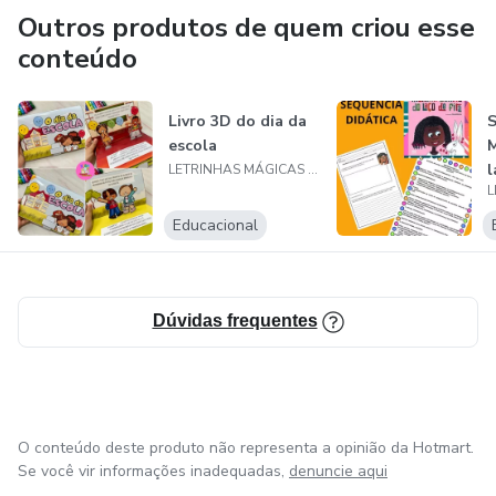
Outros produtos de quem criou esse
conteúdo
Livro 3D do dia da
S
escola
M
l
LETRINHAS MÁGICAS KIDS
Educacional
Dúvidas frequentes
O conteúdo deste produto não representa a opinião da Hotmart.
Se você vir informações inadequadas,
denuncie aqui