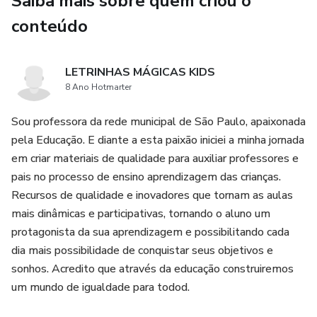
Saiba mais sobre quem criou o
🧩Quebra-cabeça animais
conteúdo
🌈 *Totalizando mais de 500 páginas de quebra-cabeças*
LETRINHAS MÁGICAS KIDS
*Apenas 17.90*
8 Ano Hotmarter
Sou professora da rede municipal de São Paulo, apaixonada
pela Educação. E diante a esta paixão iniciei a minha jornada
em criar materiais de qualidade para auxiliar professores e
pais no processo de ensino aprendizagem das crianças.
Recursos de qualidade e inovadores que tornam as aulas
mais dinâmicas e participativas, tornando o aluno um
protagonista da sua aprendizagem e possibilitando cada
dia mais possibilidade de conquistar seus objetivos e
sonhos. Acredito que através da educação construiremos
um mundo de igualdade para todod.