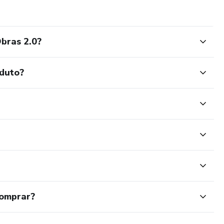
Obras 2.0?
oduto?
comprar?