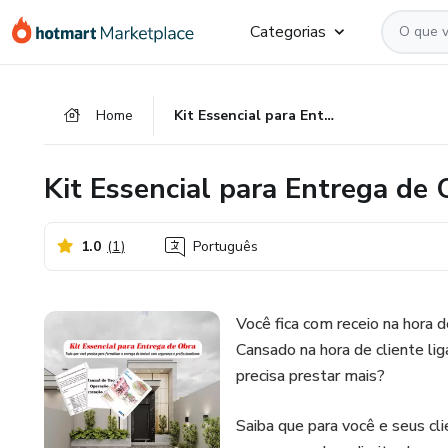
Ir
Ir
Ir
Categorias
para
para
para
o
o
o
conteúdo
pagamento
rodapé
Home
Kit Essencial para Entrega de Obras 2.0
principal
Kit Essencial para Entrega de 
1.0
(
1
)
Português
Você fica com receio na hora d
Cansado na hora de cliente li
precisa prestar mais?
Saiba que para você e seus cli