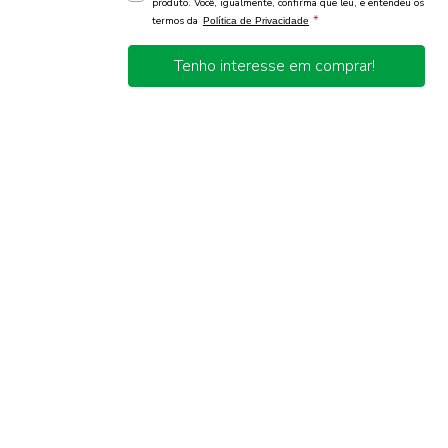
produto. Você, igualmente, confirma que leu, e entendeu os
*
termos da
Política de Privacidade
Tenho interesse em comprar!