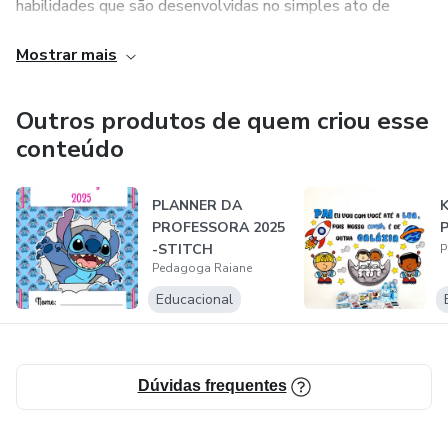
habilidades que são desenvolvidas no simples ato de
BRINCAR e, principalmente, o aprendizado flui de forma
Mostrar mais
NATURAL!
Aviso Importante
Outros produtos de quem criou esse
conteúdo
🚫 Proibido:
PLANNER DA
K
❌ Qualquer prática de SPAM.
PROFESSORA 2025
P
-STITCH
P
❌ Anúncios com promessas falsas ou exageradas.
Pedagoga Raiane
Educacional
❌ Se passar por produtor do material .
Espero ser útil de alguma forma.
Dúvidas frequentes