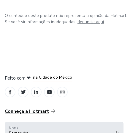
O conteúdo deste produto não representa a opinião da Hotmart.
Se você vir informações inadequadas,
denuncie aqui
em Bogotá
em Amsterdam
em Madrid
na Cidade do México
Feito com
❤
em Belo Horizonte
Conheça a Hotmart
Idioma