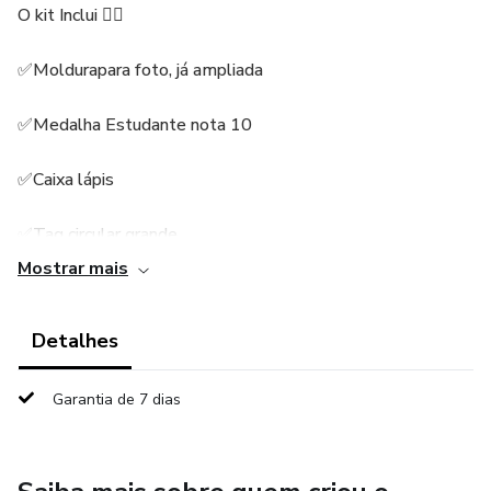
O kit Inclui 👇🏻
✅Moldurapara foto, já ampliada
✅Medalha Estudante nota 10
✅Caixa lápis
✅Tag circular grande
Mostrar mais
✅Tag circular pequena
Detalhes
✅Tag para pirulito em 2 opções de tamanho
✅Tag retangular (bolha de sabão)
Garantia de 7 dias
✅Chaveiro Estudante nota 10