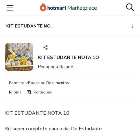
Ir
Ir
Ir
para
para
para
o
o
o
conteúdo
pagamento
rodapé
KIT ESTUDANTE NOTA 1O
principal
KIT ESTUDANTE NOTA 1O
Pedagoga Raiane
Formato
:
eBooks ou Documentos
Idioma
:
Português
KIT ESTUDANTE NOTA 10
Kit super completo para o dia Do Estudante