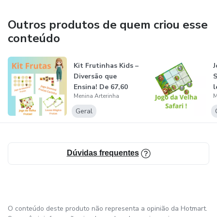
✔ Jogo da velha
Outros produtos de quem criou esse
conteúdo
✔ Atividades de raciocínio
✔ Conteúdos criativos para desenvolver a mente
Kit Frutinhas Kids –
J
Diversão que
S
Ensina! De 67,60
l
📥 Como funciona:
Menina Arterinha
M
Por 54,00
Geral
Você compra
Recebe o PDF na hora
Dúvidas frequentes
Imprime em casa
Começa a jogar e aprender
✨ Benefícios:
O conteúdo deste produto não representa a opinião da Hotmart.