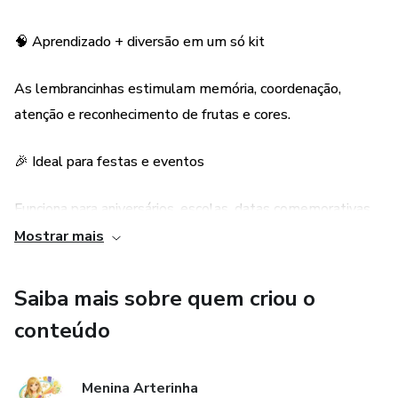
🧠 Aprendizado + diversão em um só kit
As lembrancinhas estimulam memória, coordenação,
atenção e reconhecimento de frutas e cores.
🎉 Ideal para festas e eventos
Funciona para aniversários, escolas, datas comemorativas,
projetos temáticos e atividades especiais.
Mostrar mais
🎁 Lembrancinha que não vai para o lixo
Saiba mais sobre quem criou o
conteúdo
Em vez de brindes descartáveis, as crianças ganham algo
que elas realmente usam .
Menina Arterinha