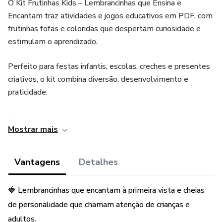
O Kit Frutinhas Kids – Lembrancinhas que Ensina e
Encantam traz atividades e jogos educativos em PDF, com
frutinhas fofas e coloridas que despertam curiosidade e
estimulam o aprendizado.
Perfeito para festas infantis, escolas, creches e presentes
criativos, o kit combina diversão, desenvolvimento e
praticidade.
Basta baixar, imprimir e montar lembrancinhas que
Mostrar mais
realmente fazem sucesso — lindas, úteis e cheias de valor.
Uma lembrancinha que diverte, educa e surpreende: as
Vantagens
Detalhes
crianças adoram e os adultos se encantam!
🍓 Lembrancinhas que encantam à primeira vista e cheias
de personalidade que chamam atenção de crianças e
adultos.