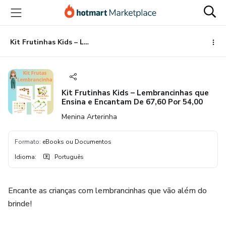
Ir
Ir
Ir
para
para
para
o
o
o
conteúdo
pagamento
rodapé
Kit Frutinhas Kids – Lembrancinhas que Ensina e Encantam De 67,60 Por 54,00
principal
Kit Frutinhas Kids – Lembrancinhas que
Ensina e Encantam De 67,60 Por 54,00
Menina Arterinha
Formato
:
eBooks ou Documentos
Idioma
:
Português
Encante as crianças com lembrancinhas que vão além do
brinde!