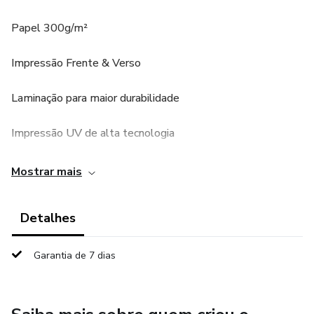
Papel 300g/m²
Impressão Frente & Verso
Laminação para maior durabilidade
Impressão UV de alta tecnologia
Fixação com ilhós prateado (niquelado)
Mostrar mais
Diâmetro: 9cm.
Detalhes
📦 O QUE É ESTE PRODUTO
Garantia de 7 dias
Este kit contém 12 unidades do Círculo Cromático
Universal, um dos materiais mais utilizados por consultoras
de imagem, maquiadores e profissionais da área criativa