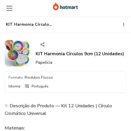
Ir
Ir
Ir
para
para
para
o
o
o
conteúdo
pagamento
rodapé
KIT Harmonia Círculos 9cm (12 Unidades)
principal
KIT Harmonia Círculos 9cm (12 Unidades)
Papelícia
Formato
:
Produtos Físicos
Idioma
:
Português
✨ Descrição do Produto — Kit 12 Unidades | Círculo
Cromático Universal
Materiais: