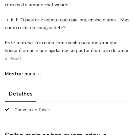
com muito amor e criatividade!
👨‍👧‍👦 O pastor é aquele que guia, ora, ensina e ama… Mas
quem cuida do coração dele?
Este material foi criado com carinho para mostrar que
honrar é amar, e que ajudar nosso pastor é um ato de amor
a Deus!
📖 Inspirado na história de Moisés, quando Ur e Arão
Mostrar mais
seguraram suas mãos para que a vitória viesse (Êxodo
17:12), esse material ensina as crianças que o pastor
Detalhes
precisa de apoio!
Garantia de 7 dias
👉 Cada atividade é um gesto de carinho e aprendizado
que vai marcar esse dia especial!