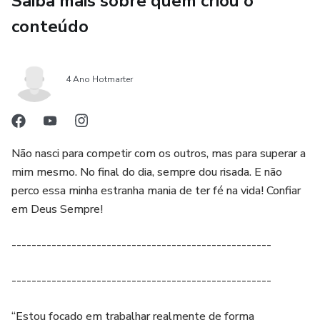
Saiba mais sobre quem criou o
💼 O que vem no Kit Completo?
conteúdo
✨ História na Luva – “Honrar é Amar”
Com visuais encantadores e uma linda aplicação da história
4 Ano Hotmarter
bíblica de Moisés!
🎲 Dinâmica Interativa na Caixa
Não nasci para competir com os outros, mas para superar a
Atitudes que honram ou não o pastor? As crianças vão
mim mesmo. No final do dia, sempre dou risada. E não
descobrir brincando!
perco essa minha estranha mania de ter fé na vida! Confiar
em Deus Sempre!
🎤 Jogral Exclusivo: “Meu Pastor É!”
----------------------------------------------------
Com gravatinha e Bíblia ilustradas com as qualidades do
pastor – emocionante para apresentar!
----------------------------------------------------
🖼️ 2 Painéis Decorativos
“Estou focado em trabalhar realmente de forma