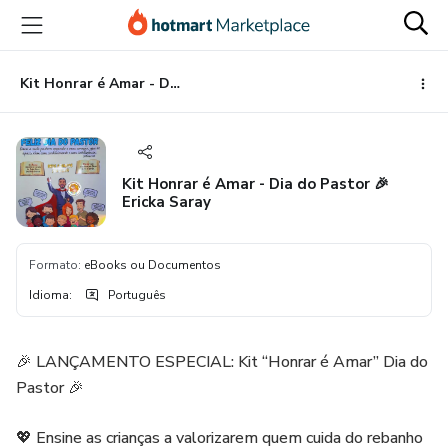
Ir
Ir
Ir
para
para
para
o
o
o
conteúdo
pagamento
rodapé
Kit Honrar é Amar - Dia do Pastor 🎉 Ericka Saray
principal
Kit Honrar é Amar - Dia do Pastor 🎉
Ericka Saray
Formato
:
eBooks ou Documentos
Idioma
:
Português
🎉 LANÇAMENTO ESPECIAL: Kit “Honrar é Amar” Dia do
Pastor 🎉
💖 Ensine as crianças a valorizarem quem cuida do rebanho