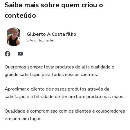
Saiba mais sobre quem criou o
2️⃣ Certidão de Nascimento
conteúdo
Eternize a história do seu pet! Um documento clássico
para celebrar o nascimento ou o dia da adoção, com o nome
Gilberto A Costa filho
5 Ano Hotmarter
dos "pais", "avós" e detalhes que tornam a chegada dele
inesquecível.
✨ Por que escolher o nosso Kit?
Queremos sempre levar produtos de alta qualidade e
grande satisfação para todos nossos clientes.
Economia Real: Você leva 2 produtos exclusivos pelo
preço de apenas 1!
Aproximar o cliente de nossos produtos através da
satisfação e a felicidade de ter um bom produto nas mãos.
100% Personalizado: Feito com a foto e as informações
específicas do seu pet (como o Simba das nossas fotos!).
Qualidade e compromisso com os clientes e colaboradores
em primeiro lugar.
Alta Qualidade: Arquivos digitais em alta resolução (PDF),