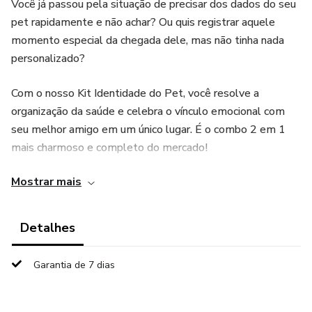
Você já passou pela situação de precisar dos dados do seu
pet rapidamente e não achar? Ou quis registrar aquele
momento especial da chegada dele, mas não tinha nada
personalizado?
Com o nosso Kit Identidade do Pet, você resolve a
organização da saúde e celebra o vínculo emocional com
seu melhor amigo em um único lugar. É o combo 2 em 1
mais charmoso e completo do mercado!
Mostrar mais
📋 O que está incluso no seu Kit?
1️⃣ RG PET Personalizado
Detalhes
Um documento de identificação fofíssimo com foto,
Garantia de 7 dias
espaço para a impressão da patinha e todos os dados
importantes. Ideal para ter sempre à mão e identificar seu
pet com estilo.