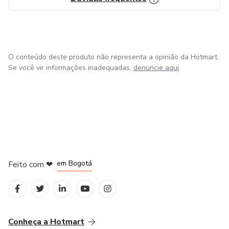
imprimir e emoldurar!
O conteúdo deste produto não representa a opinião da Hotmart.
Se você vir informações inadequadas,
denuncie aqui
em Amsterdam
em Madrid
em Bogotá
Feito com
❤
em Belo Horizonte
na Cidade do México
Conheça a Hotmart