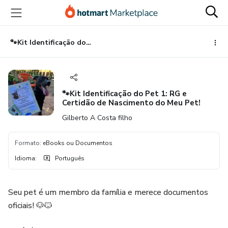
Ir
Ir
Ir
para
para
para
o
o
o
conteúdo
pagamento
rodapé
🐾Kit Identificação do Pet 1: RG e Certidão de Nascimento do Meu Pet!
principal
🐾Kit Identificação do Pet 1: RG e
Certidão de Nascimento do Meu Pet!
Gilberto A Costa filho
Formato
:
eBooks ou Documentos
Idioma
:
Português
Seu pet é um membro da família e merece documentos
oficiais! 🐶🐱