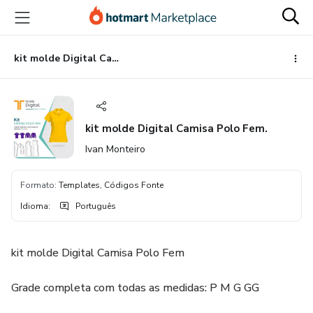
Ir
Ir
Ir
para
para
para
o
o
o
conteúdo
pagamento
rodapé
kit molde Digital Camisa Polo Fem.
principal
kit molde Digital Camisa Polo Fem.
Ivan Monteiro
Formato
:
Templates, Códigos Fonte
Idioma
:
Português
kit molde Digital Camisa Polo Fem
Grade completa com todas as medidas: P M G GG