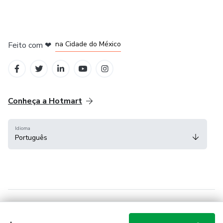
em Bogotá
em Amsterdam
em Madrid
na Cidade do México
Feito com
❤
em Belo Horizonte
Conheça a Hotmart
Idioma
Português
Central de ajuda
Termos
Privacidade
Cookies