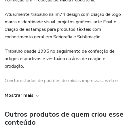
Formação em Produção de Mídia Publicitária.
Atualmente trabalho na im74 design com criação de logo
marca e identidade visual, projetos gráficos, arte Final e
criação de estampas para produtos têxteis com
conhecimento geral em Serigrafia e Sublimação.
Trabalho desde 1995 no seguimento de confecção de
artigos esportivos e vestuário na área de criação e
produção.
Conclui estudos de padrões de mídias impressas, web e
vídeo, pesquisa, planejamento e projeto do designer
Mostrar mais
gráfico, edição, tipografia, teoria e psicodinâmica das cores,
semiótica, proporção áurea, tratamentos de imagens, pré-
impressão finalização com elementos das artes gráficas;
Outros produtos de quem criou esse
Estudos de formatos de arquivo de imagem bitmap e
conteúdo
vetor, modos de cores CMYK e RGB, composição, criação