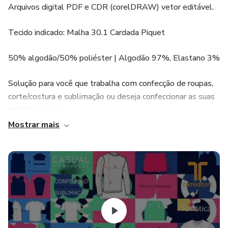
Arquivos digital PDF e CDR (corelDRAW) vetor editável.
Tecido indicado: Malha 30.1 Cardada Piquet
50% algodão/50% poliéster | Algodão 97%, Elastano 3%
Solução para você que trabalha com confecção de roupas,
corte/costura e sublimação ou deseja confeccionar as suas
próprias peças.
Mostrar mais
Arquivos do produto:
Arquivo PDF e CDR - molde
Arquivo PDF e CDR - gabarito para sublimação
Arquivo PDF e CDR - layout e ficha técnica do modelo