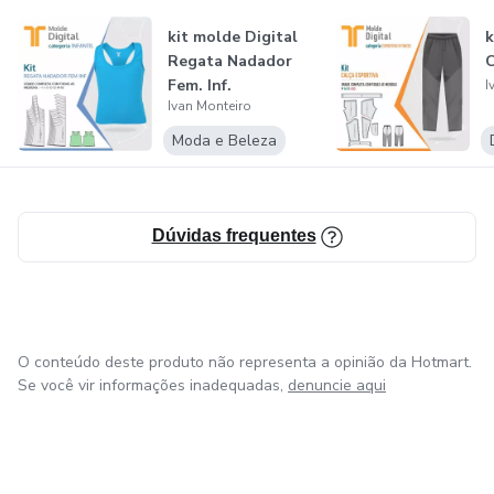
de projetos institucionais.
kit molde Digital
k
Regata Nadador
Fem. Inf.
I
Ivan Monteiro
Moda e Beleza
Dúvidas frequentes
O conteúdo deste produto não representa a opinião da Hotmart.
Se você vir informações inadequadas,
denuncie aqui