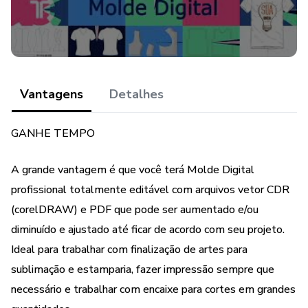
Arquivo PDF e CDR – para impressão plotter ou A4 modo
poster
Arquivo JPG - Imagem da peça piloto
Vantagens
Detalhes
Com acesso aos arquivos dos moldes, layout com ficha
técnica e imagens da peça piloto você agiliza seu trabalho
GANHE TEMPO
e aumenta sua produtividade. Assim atender mais clientes.
A grande vantagem é que você terá Molde Digital
profissional totalmente editável com arquivos vetor CDR
(corelDRAW) e PDF que pode ser aumentado e/ou
diminuído e ajustado até ficar de acordo com seu projeto.
Ideal para trabalhar com finalização de artes para
sublimação e estamparia, fazer impressão sempre que
necessário e trabalhar com encaixe para cortes em grandes