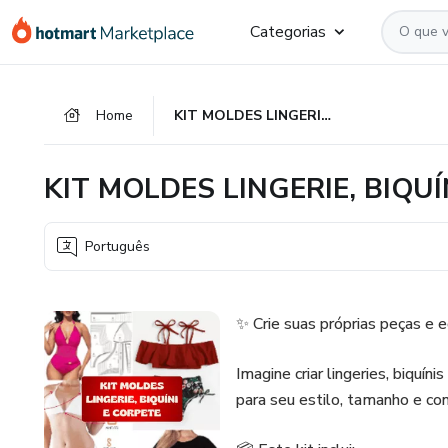
Ir
Ir
Ir
Categorias
para
para
para
o
o
o
conteúdo
pagamento
rodapé
Home
KIT MOLDES LINGERIE, BIQUÍNI E CORPETE
principal
KIT MOLDES LINGERIE, BIQUÍ
Português
✨ Crie suas próprias peças e 
Imagine criar lingeries, biquí
para seu estilo, tamanho e con