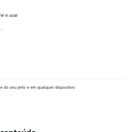
ir e usar
is
a fazer
profissionais
sentear ou simplesmente se presentear com peças únicas.
e do seu jeito e em qualquer dispositivo
eenda-se com o que você pode criar.