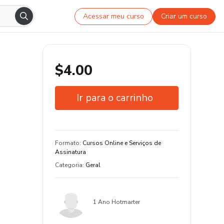
Acessar meu curso
Criar um curso
$4.00
Ir para o carrinho
Garantia de 7 dias
Estude do seu jeito e em qualquer
Formato
:
Cursos Online e Serviços de
dispositivo
Assinatura
Categoria
:
Geral
1 Ano Hotmarter