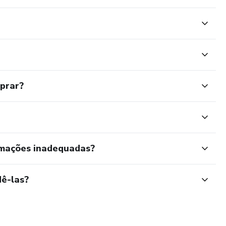
mprar?
rmações inadequadas?
ê-las?