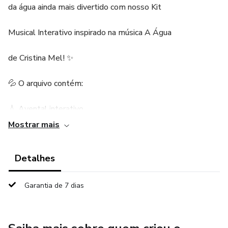
da água ainda mais divertido com nosso Kit
Musical Interativo inspirado na música A Água
de Cristina Mel! ✨
💦 O arquivo contém:
💧 Avental interativo
Mostrar mais
💧 Coroa
Detalhes
💧 Luva musical
💧 Fichas ilustradas para dinamizar a contação da
Garantia de 7 dias
música e explorar os elementos da canção com