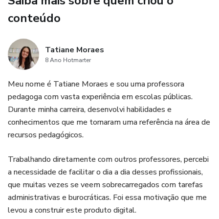
Saiba mais sobre quem criou o
estímulos visuais.
conteúdo
💦Ideal para trabalhar o Dia da Água na
Tatiane Moraes
educação infantil de forma lúdica, musical e
8 Ano Hotmarter
encantadora! Vamos ensinar brincando? 💦
Meu nome é Tatiane Moraes e sou uma professora
pedagoga com vasta experiência em escolas públicas.
💰SOMENTE $10,00
Durante minha carreira, desenvolvi habilidades e
conhecimentos que me tornaram uma referência na área de
recursos pedagógicos.
Trabalhando diretamente com outros professores, percebi
a necessidade de facilitar o dia a dia desses profissionais,
que muitas vezes se veem sobrecarregados com tarefas
administrativas e burocráticas. Foi essa motivação que me
levou a construir este produto digital.