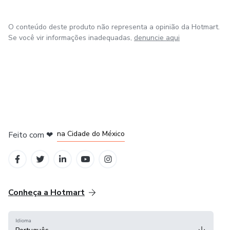
comigo. Estou aqui para ajudar e compartilhar todo o
conhecimento que adquiri ao longo dos anos. Vamos juntos
O conteúdo deste produto não representa a opinião da Hotmart.
fazer a diferença na educação!
Se você vir informações inadequadas,
denuncie aqui
em Bogotá
em Amsterdam
em Madrid
na Cidade do México
Feito com
❤
em Belo Horizonte
Conheça a Hotmart
Idioma