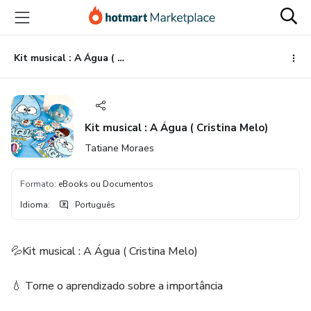
Ir
Ir
Ir
para
para
para
o
o
o
conteúdo
pagamento
rodapé
Kit musical : A Água ( Cristina Melo)
principal
Kit musical : A Água ( Cristina Melo)
Tatiane Moraes
Formato
:
eBooks ou Documentos
Idioma
:
Português
💦Kit musical : A Água ( Cristina Melo)
💧 Torne o aprendizado sobre a importância