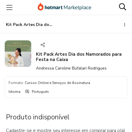
Ir
Ir
Ir
para
para
para
o
o
o
conteúdo
pagamento
rodapé
Kit Pack Artes Dia dos Namorados para Festa na Caixa
principal
Kit Pack Artes Dia dos Namorados para
Festa na Caixa
Andressa Caroline Bufalari Rodrigues
Formato
:
Cursos Online e Serviços de Assinatura
Idioma
:
Português
Produto indisponível
Cadastre-se e mostre seu interesse em comprar para o(a)