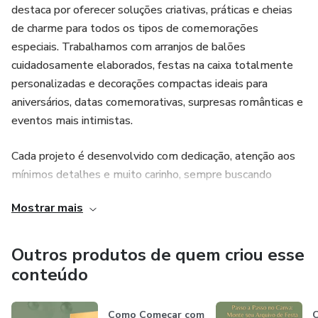
destaca por oferecer soluções criativas, práticas e cheias
de charme para todos os tipos de comemorações
especiais. Trabalhamos com arranjos de balões
cuidadosamente elaborados, festas na caixa totalmente
personalizadas e decorações compactas ideais para
aniversários, datas comemorativas, surpresas românticas e
eventos mais intimistas.
Cada projeto é desenvolvido com dedicação, atenção aos
mínimos detalhes e muito carinho, sempre buscando
encantar nossos clientes e transformar cada momento em
Mostrar mais
uma experiência única e inesquecível. Nosso atendimento é
totalmente personalizado, entendendo as necessidades e
preferências de cada cliente para entregar exatamente o
Outros produtos de quem criou esse
que foi imaginado ou até superar expectativas.
conteúdo
Atuamos na região com compromisso com a qualidade,
Como Começar com
C