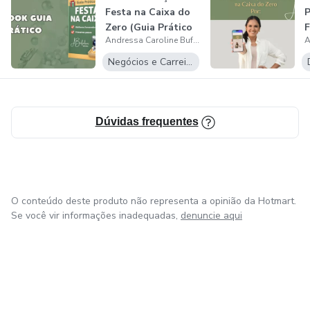
pontualidade na entrega e excelência no atendimento,
Festa na Caixa do
P
garantindo não apenas uma decoração bonita, mas também
Zero (Guia Prático
F
uma experiência completa, prática e especial do início ao
Andressa Caroline Bufalari Rodrigues
para I...
C
fim.
Negócios e Carreira
Dúvidas frequentes
O conteúdo deste produto não representa a opinião da Hotmart.
Se você vir informações inadequadas,
denuncie aqui