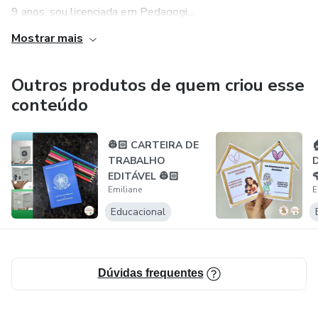
9 anos, sou licenciada em Pedagogi...
Mostrar mais
Outros produtos de quem criou esse
conteúdo
👷🏻 CARTEIRA DE
TRABALHO
D
EDITÁVEL 👷🏻

Emiliane
E
Educacional
Dúvidas frequentes