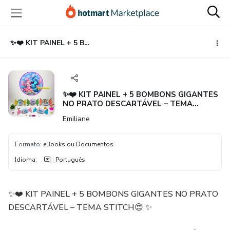
Ir
Ir
Ir
para
para
para
o
o
o
conteúdo
pagamento
rodapé
✨❤️ KIT PAINEL + 5 BOMBONS GIGANTES NO PRATO DESCARTÁVEL – TEMA STITCH😍 ✨
principal
✨❤️ KIT PAINEL + 5 BOMBONS GIGANTES
NO PRATO DESCARTÁVEL – TEMA
STITCH😍 ✨
Emiliane
Formato
:
eBooks ou Documentos
Idioma
:
Português
✨❤️ KIT PAINEL + 5 BOMBONS GIGANTES NO PRATO
DESCARTÁVEL – TEMA STITCH😍 ✨