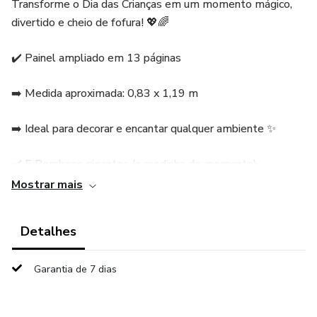
Transforme o Dia das Crianças em um momento mágico,
divertido e cheio de fofura! 💖🌈
✔️ Painel ampliado em 13 páginas
➡️ Medida aproximada: 0,83 x 1,19 m
➡️ Ideal para decorar e encantar qualquer ambiente ✨
✔️ 5 Bombons gigantes (a modinha do momento)
Mostrar mais
➡️ Cada um com arte diferente e exclusiva 🥰
Detalhes
➡️ Perfeitos para presentear e alegrar a criançada 🍬
💰 Apenas 8,00 🥳🥳
Garantia de 7 dias