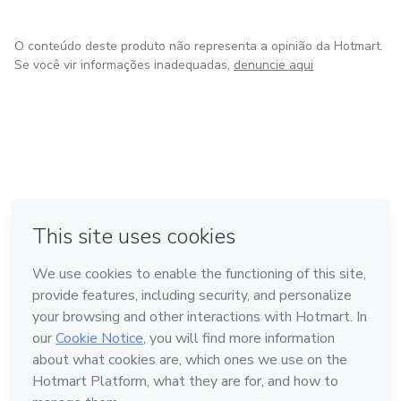
O conteúdo deste produto não representa a opinião da Hotmart.
Se você vir informações inadequadas,
denuncie aqui
em Bogotá
em Amsterdam
em Madrid
na Cidade do México
Feito com
❤
em Belo Horizonte
Conheça a Hotmart
Idioma
Português