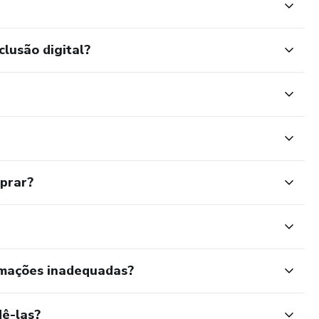
clusão digital?
mprar?
rmações inadequadas?
ê-las?