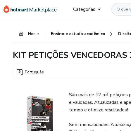
Ir
Ir
Ir
Categorias
para
para
para
o
o
o
conteúdo
pagamento
rodapé
Home
Ensino e estudo acadêmico
Direit
principal
KIT PETIÇÕES VENCEDORAS 
Português
São mais de 42 mil petições p
e validadas. Atualizadas e ap
tempo e otimize resultados!
Sem mensalidades. Atualizaç