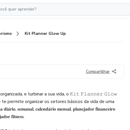
rismo
Kit Planner Glow Up
Compartilhar
anizada, e turbinar a sua vida, o 𝙺𝚒𝚝 𝙿𝚕𝚊𝚗𝚗𝚎𝚛 𝙶𝚕𝚘𝚠
e te permite organizar os setores básicos da vida de uma
𝐨, 𝐬𝐞𝐦𝐚𝐧𝐚𝐥, 𝐜𝐚𝐥𝐞𝐧𝐝𝐚́𝐫𝐢𝐨 𝐦𝐞𝐧𝐬𝐚𝐥, 𝐩𝐥𝐚𝐧𝐞𝐣𝐚𝐝𝐨𝐫 𝐟𝐢𝐧𝐚𝐧𝐜𝐞𝐢𝐫𝐨
𝐚𝐝𝐨𝐫 𝐟𝐢𝐭𝐧𝐞𝐬𝐬.