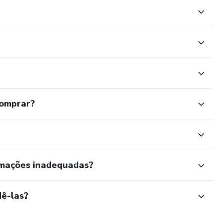
comprar?
rmações inadequadas?
ê-las?