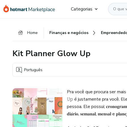
Ir
Ir
Ir
Categorias
para
para
para
o
o
o
conteúdo
pagamento
rodapé
Home
Finanças e negócios
Empreendedo
principal
Kit Planner Glow Up
Português
Pra você que procura ser mais org
𝚄𝚙 é justamente pra você. El
pessoa. Ele possui; 𝐜𝐫𝐨𝐧𝐨𝐠𝐫𝐚𝐦𝐚 𝐝𝐢𝐚́𝐫
𝐝𝐢𝐚́𝐫𝐢𝐨, 𝐬𝐞𝐦𝐚𝐧𝐚𝐥, 𝐦𝐞𝐧𝐬𝐚𝐥 e 𝐩𝐥𝐚𝐧𝐞𝐣