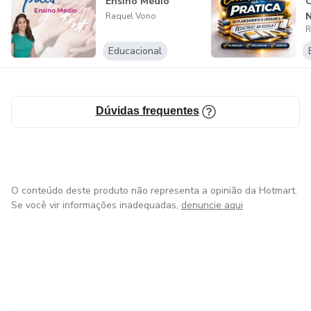
Ensino Médio
É palestrante na área da educação e movimenta as redes
Raquel Vono
sociais para cuidar de levar informação importante todos os
R
dias para coordenadores pedagógicos.
Educacional
Dúvidas frequentes
O conteúdo deste produto não representa a opinião da Hotmart.
Se você vir informações inadequadas,
denuncie aqui