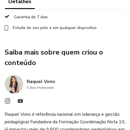
Detalhes
✅ Checklists para organização pré e pós-reunião
Garantia de 7 dias
✅ Relatório final para anexar à pasta do aluno
Estude do seu jeito e em qualquer dispositivo
Tudo 100% editável e pronto para imprimir ou adaptar
conforme sua realidade.
Saiba mais sobre quem criou o
conteúdo
Ideal para reuniões de pais presenciais ou online, da
Educação Infantil ao Ensino Médio.
Raquel Vono
5 Ano Hotmarter
Raquel Vono é referência nacional em liderança e gestão
pedagógica! Fundadora da Formação Coordenação Nota 10,
já impactou mais de 9.800 coordenadores pedagógicos em