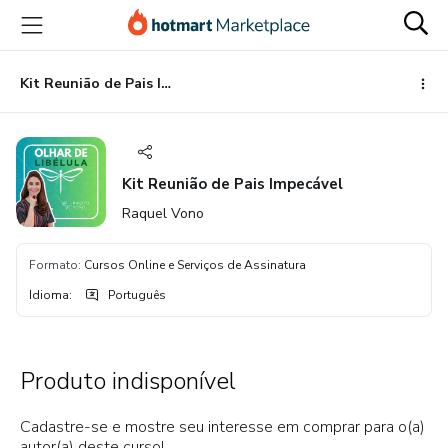
Ir
Ir
Ir
para
para
para
o
o
o
conteúdo
pagamento
rodapé
Kit Reunião de Pais Impecável
principal
Kit Reunião de Pais Impecável
Raquel Vono
Formato
:
Cursos Online e Serviços de Assinatura
Idioma
:
Português
Produto indisponível
Cadastre-se e mostre seu interesse em comprar para o(a)
autor(a) deste curso!