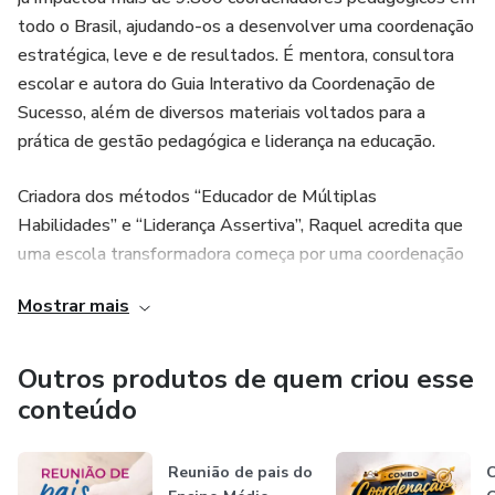
todo o Brasil, ajudando-os a desenvolver uma coordenação
estratégica, leve e de resultados. É mentora, consultora
escolar e autora do Guia Interativo da Coordenação de
Sucesso, além de diversos materiais voltados para a
prática de gestão pedagógica e liderança na educação.
Criadora dos métodos “Educador de Múltiplas
Habilidades” e “Liderança Assertiva”, Raquel acredita que
uma escola transformadora começa por uma coordenação
fortalecida, organizada afetiva e confiante. Todos os
Mostrar mais
meses, inspira centenas de milhares de coordenadores
pelas redes sociais, oferecendo ferramentas, formações e
mentorias que unem teoria aplicável, estratégias práticas e
Outros produtos de quem criou esse
motivação real para que cada profissional assuma de vez
conteúdo
seu papel como líder que impacta e transforma a
educação!
Reunião de pais do