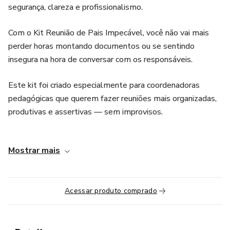
segurança, clareza e profissionalismo.
Com o Kit Reunião de Pais Impecável, você não vai mais
perder horas montando documentos ou se sentindo
insegura na hora de conversar com os responsáveis.
Este kit foi criado especialmente para coordenadoras
pedagógicas que querem fazer reuniões mais organizadas,
produtivas e assertivas — sem improvisos.
Você receberá:
Mostrar mais
✅ Modelos prontos de convite, pauta e ata
✅ Frases estratégicas para conduzir a reunião com
Acessar produto comprado
confiança
✅ Roteiro de devolutiva individual por escrito